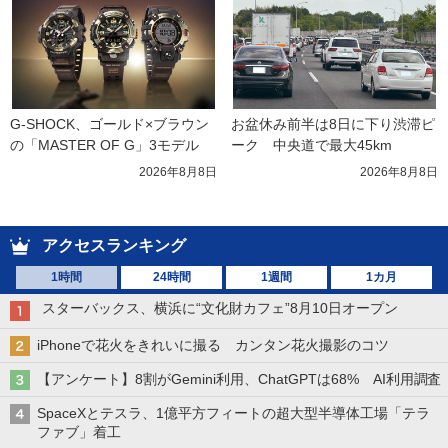
G-SHOCK、ゴールド×ブラウン
お盆休み前半は8日に下り渋滞ピ
の「MASTER OF G」3モデル
ーク　中央道で最大45km
2026年8月8日
2026年8月8日
アクセスランキング
1時間
24時間
1週間
1カ月
スターバックス、横浜に“文化財カフェ”8月10日オープン
iPhoneで花火をきれいに撮る カンタン花火撮影のコツ
【アンケート】8割がGemini利用、ChatGPTは68% AI利用調査
SpaceXとテスラ、1億平方フィートの超大型半導体工場「テラ
ファブ」着工