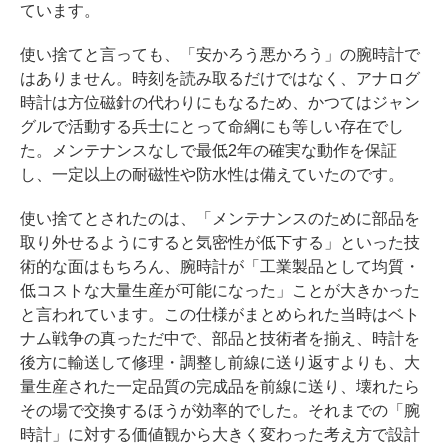
ています。
使い捨てと言っても、「安かろう悪かろう」の腕時計で
はありません。時刻を読み取るだけではなく、アナログ
時計は方位磁針の代わりにもなるため、かつてはジャン
グルで活動する兵士にとって命綱にも等しい存在でし
た。メンテナンスなしで最低2年の確実な動作を保証
し、一定以上の耐磁性や防水性は備えていたのです。
使い捨てとされたのは、「メンテナンスのために部品を
取り外せるようにすると気密性が低下する」といった技
術的な面はもちろん、腕時計が「工業製品として均質・
低コストな大量生産が可能になった」ことが大きかった
と言われています。この仕様がまとめられた当時はベト
ナム戦争の真っただ中で、部品と技術者を揃え、時計を
後方に輸送して修理・調整し前線に送り返すよりも、大
量生産された一定品質の完成品を前線に送り、壊れたら
その場で交換するほうが効率的でした。それまでの「腕
時計」に対する価値観から大きく変わった考え方で設計