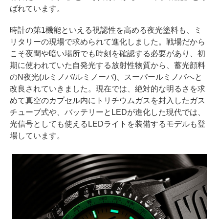
ばれています。
時計の第1機能といえる視認性を高める夜光塗料も、ミ
リタリーの現場で求められて進化しました。戦場だから
こそ夜間や暗い場所でも時刻を確認する必要があり、初
期に使われていた自発光する放射性物質から、蓄光顔料
のN夜光(ルミノバ/ルミノーバ)、スーパールミノバへと
改良されていきました。現在では、絶対的な明るさを求
めて真空のカプセル内にトリチウムガスを封入したガス
チューブ式や、バッテリーとLEDが進化した現代では、
光信号としても使えるLEDライトを装備するモデルも登
場しています。