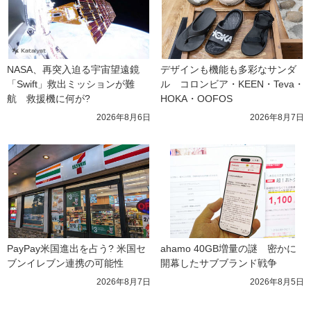
NASA、再突入迫る宇宙望遠鏡
デザインも機能も多彩なサンダ
「Swift」救出ミッションが難
ル　コロンビア・KEEN・Teva・
航　救援機に何が?
HOKA・OOFOS
2026年8月6日
2026年8月7日
PayPay米国進出を占う? 米国セ
ahamo 40GB増量の謎　密かに
ブンイレブン連携の可能性
開幕したサブブランド戦争
2026年8月7日
2026年8月5日