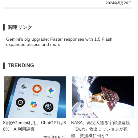
2024年5月20日
関連リンク
Gemini’s big upgrade: Faster responses with 1.5 Flash,
expanded access and more
TRENDING
8割がGemini利用、ChatGPTは6
NASA、再突入迫る宇宙望遠鏡
8%　AI利用調査
「Swift」救出ミッションが難
航　救援機に何が?
2026年8月7日