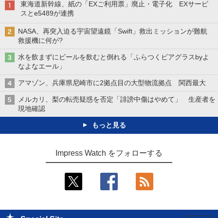
東海道新幹線、紙の「EXご利用票」廃止・電子化 EXサービ
スとe5489が連携
NASA、再突入迫る宇宙望遠鏡「Swift」救出ミッションが難航
救援機に何が?
水を飲まずにビールを飲むと倒れる「ふらつくビアグラスbyよ
なよなエール」
アマゾン、兵庫県尼崎市に2拠点目の大型物流拠点 関西最大
メルカリ、梨の転売疑惑を否定「誹謗中傷はやめて」 生産者を
現地確認
もっと見る
Impress Watch をフォローする