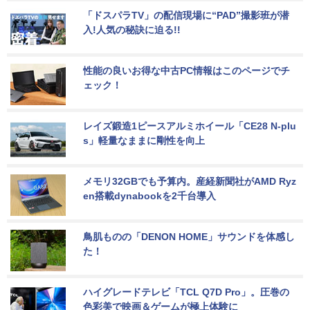
「ドスパラTV」の配信現場に“PAD”撮影班が潜
入!人気の秘訣に迫る!!
性能の良いお得な中古PC情報はこのページでチ
ェック！
レイズ鍛造1ピースアルミホイール「CE28 N-plu
s」軽量なままに剛性を向上
メモリ32GBでも予算内。産経新聞社がAMD Ryz
en搭載dynabookを2千台導入
鳥肌ものの「DENON HOME」サウンドを体感し
た！
ハイグレードテレビ「TCL Q7D Pro」。圧巻の
色彩美で映画＆ゲームが極上体験に