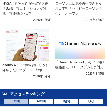
NASA、再突入迫る宇宙望遠鏡
ローソンは団地を再生できるか 
「Swift」救出ミッションが難
東日本初「ハッピーローソンタ
航　救援機に何が?
ウン」オープン
2026年8月6日
2026年8月5日
「Gemini Notebook」の Pro向け
ahamo 40GB増量の謎　密かに
機能強化　PDF･スプシ出力対応
開幕したサブブランド戦争
2026年8月5日
2026年8月5日
アクセスランキング
1時間
24時間
1週間
1カ月