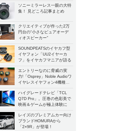
ソニーミラーレス一眼の大特
集！ 見どころ記事まとめ
クリエイティブが作った2万
円台の“小さなピュアオーデ
ィオスピーカー”
SOUNDPEATSのイヤカフ型
イヤフォン「UU2イヤーカ
フ」をイヤカフマニアが語る
エントリーなのに脅威の実
力!「Osprey」Noble Audioワ
イヤレスイヤフォン4機種を
一気に聴く
ハイグレードテレビ「TCL
Q7D Pro」。圧巻の色彩美で
映画＆ゲームが極上体験に
レイズのプレミアムカー向け
ブランドHOMURAから
「2×9R」が登場！