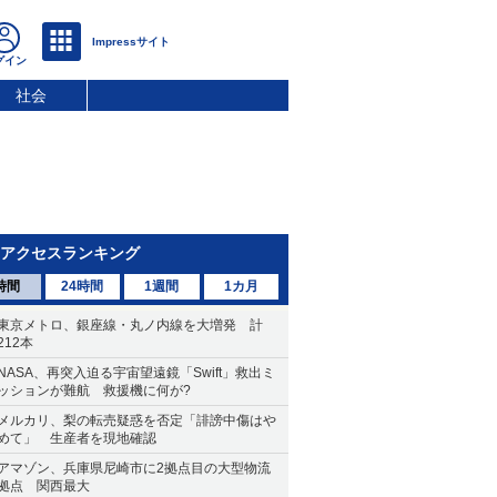
社会
アクセスランキング
時間
24時間
1週間
1カ月
東京メトロ、銀座線・丸ノ内線を大増発 計
212本
NASA、再突入迫る宇宙望遠鏡「Swift」救出ミ
ッションが難航 救援機に何が?
メルカリ、梨の転売疑惑を否定「誹謗中傷はや
めて」 生産者を現地確認
アマゾン、兵庫県尼崎市に2拠点目の大型物流
拠点 関西最大