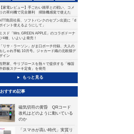
【家電レビュー】手ごわい雑草との戦い、コメ
リの草刈機で完全勝利 掃除機感覚で使えた
NTT島田社長、ソフトバンクのセブン出資に「d
ポイント使えるようにして」
ミスド「Mrs. GREEN APPLE」のコラボドーナ
ツ4種、いよいよ発売！
「リサ・ラーソン」がま口ポーチ付録、大人の
おしゃれ手帖 10月号。ジャカード織の北欧猫デ
ザイン
吉野家、牛リブロースを熱々で提供する「極旨
牛鉄板ステーキ定食」を発売
もっと見る
おすすめ記事
磁気切符の黄昏 QRコード
改札はどのように動いている
のか
「スマホが高い時代」実質リ