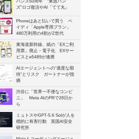
ハンズ50周年 “東急ハン
ズ”ロゴ復活やAI「てて丸」
Phoneはあと払いで買う ペ
イディ「Apple専用プラン」
480万利用の4割がZ世代
東海道新幹線、紙の「EXご利
用票」廃止・電子化 EXサー
ビスとe5489が連携
AIエージェントへの“過度な期
待”とリスク ガートナーが指
摘
渋谷に「世界一不便なコンビ
ニ」 Meta AIのPRで28日か
ら
ミュトスやGPT-5.6 Solが人を
標的に有害行動 英国AI安全
研究所
Metaもコーディングエージェ