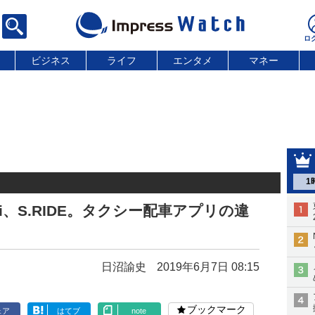
ビジネス
ライフ
エンタメ
マネー
1
DiDi、S.RIDE。タクシー配車アプリの違
日沼諭史
2019年6月7日 08:15
ブックマーク
ェア
はてブ
note