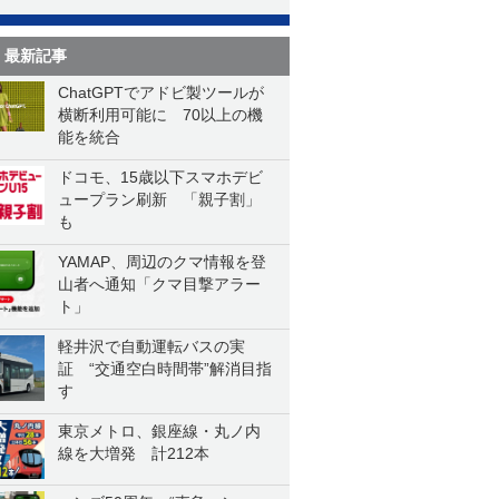
最新記事
ChatGPTでアドビ製ツールが
横断利用可能に 70以上の機
能を統合
ドコモ、15歳以下スマホデビ
ュープラン刷新 「親子割」
も
YAMAP、周辺のクマ情報を登
山者へ通知「クマ目撃アラー
ト」
軽井沢で自動運転バスの実
証 “交通空白時間帯”解消目指
す
東京メトロ、銀座線・丸ノ内
線を大増発 計212本