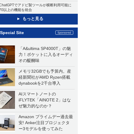
ChatGPTでアドビ製ツールが横断利用可能に
70以上の機能を統合
もっと見る
Special Site
「A&ultima SP4000T」の魅
力！ポケットに入るオーディ
オの醍醐味
メモリ32GBでも予算内。産
経新聞社がAMD Ryzen搭載
dynabookを2千台導入
AIスマートノートの
iFLYTEK「AINOTE 2」はな
ぜ魅力的なのか？
Amazon プライムデー過去最
安! Anker注目プロジェクタ
ー3モデルを使ってみた