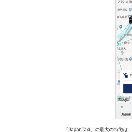
「Japa
「JapanTaxi」の最大の特