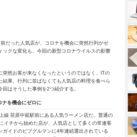
り前だった人気店が、コロナを機会に突然行列がゼ
ィックな変化も、今回の新型コロナウイルスの影響
に突然お客が来なくなったというのではなく、ITの
た結果、行列に並ばなくても人気店の料理を食べら
今回はそうした事例を2つ紹介する。
ロナを機会にゼロに
上線 荏原中延駅前にある人気ラーメン店だ。普通の
年にイチから始めた店が、人気店として多くの常連客
ンガイドのビブグルマンに4年連続選出されている