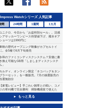
Impress Watchシリーズ 人気記事
時間
24時間
1週間
1カ月
ユニクロ、今日から「お盆特別セール」。涼感
シアサッカーワンピース待望値下げ、撥水ギア
ショーツは1990円に
東映の歴代オープニング映像がカプセルトイ
に。全5種で8月下旬発売
令和のファミコンディスクシステム？安価に書
き換え可能なGB用「しましまディスクシステ
ム」
カルディ、オンライン限定「ネコバッグ＆タン
ブラーセット」を一般販売。7月の抽選販売の
当選無効分
【家電レビュー】手ごわい雑草との戦い、コメ
リの草刈機で完全勝利 掃除機感覚で使えた
もっと見る
おすすめ記事