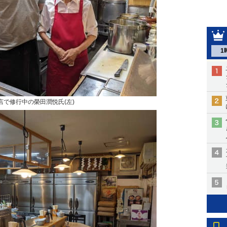
1
店で修行中の榮田潤悦氏(左)