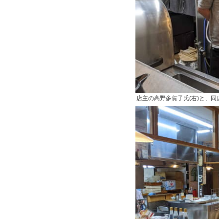
店主の高野多賀子氏(右)と、同