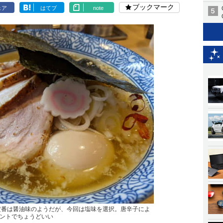
ブックマーク
ェア
はてブ
note
定番は醤油味のようだが、今回は塩味を選択。唐辛子によ
ントでちょうどいい