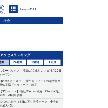
社会
アクセスランキング
時間
24時間
1週間
1カ月
スターバックス、横浜に“文化財カフェ”8月10日
オープン
SpaceXとテスラ、1億平方フィートの超大型半
導体工場「テラファブ」着工
【アンケート】8割がGemini利用、ChatGPTは
68% AI利用調査
お盆休み前半は8日に下り渋滞ピーク 中央道
で最大45km