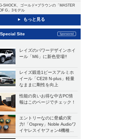
G-SHOCK、ゴールド×ブラウンの「MASTER
OF G」3モデル
もっと見る
Special Site
レイズのパワーデザインホイ
ール「M6」に新色登場!!
レイズ鍛造1ピースアルミホ
イール「CE28 N-plus」軽量
なままに剛性を向上
性能の良いお得な中古PC情
報はこのページでチェック！
エントリーなのに脅威の実
力!「Osprey」Noble Audioワ
イヤレスイヤフォン4機種を
一気に聴く