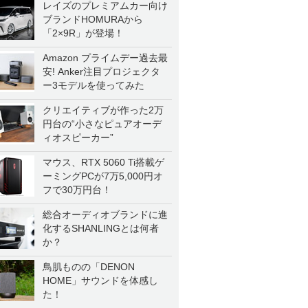
レイズのプレミアムカー向け
ブランドHOMURAから
「2×9R」が登場！
Amazon プライムデー過去最
安! Anker注目プロジェクタ
ー3モデルを使ってみた
クリエイティブが作った2万
円台の“小さなピュアオーデ
ィオスピーカー”
マウス、RTX 5060 Ti搭載ゲ
ーミングPCが7万5,000円オ
フで30万円台！
総合オーディオブランドに進
化するSHANLINGとは何者
か？
鳥肌ものの「DENON
HOME」サウンドを体感し
た！