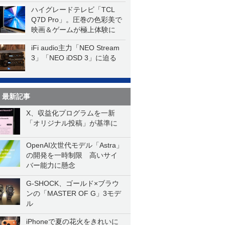
ハイグレードテレビ「TCL
Q7D Pro」。圧巻の色彩美で
映画＆ゲームが極上体験に
iFi audio主力「NEO Stream
3」「NEO iDSD 3」に迫る
最新記事
X、収益化プログラムを一新
「オリジナル投稿」が基準に
OpenAI次世代モデル「Astra」
の開発を一時制限 高いサイ
バー能力に懸念
G-SHOCK、ゴールド×ブラウ
ンの「MASTER OF G」3モデ
ル
iPhoneで夏の花火をきれいに