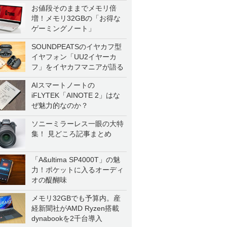
お値段そのままでメモリ倍
増！メモリ32GBの「お得な
ゲーミングノート」
SOUNDPEATSのイヤカフ型
イヤフォン「UU2イヤーカ
フ」をイヤカフマニアが語る
AIスマートノートの
iFLYTEK「AINOTE 2」はな
ぜ魅力的なのか？
ソニーミラーレス一眼の大特
集！ 見どころ記事まとめ
「A&ultima SP4000T」の魅
力！ポケットに入るオーディ
オの醍醐味
メモリ32GBでも予算内。産
経新聞社がAMD Ryzen搭載
dynabookを2千台導入