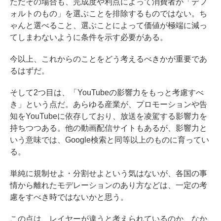
ただその場合も、完成度や利点によって消費者が「デフ
ォルトのもの」を選ぶことを排除するものではない。ち
ゃんと選べること、選ぶことによって価値が極端に減っ
てしまわないように条件を示す必要がある。
今以上、これからのことをどう考えるべきかが重要であ
るはずだ。
そして2つ目は、「YouTubeの影響力をもっと考慮すべ
き」という点だ。あらゆる産業が、プロモーションや告
知をYouTubeに依存しており、放送を凌駕する影響力を
持ちつつある。他の動画配信サイトもあるが、影響力と
いう意味では、Google検索と同等以上のものに育ってい
る。
単純に規制せよ・分割せよという気はないが、各国の事
情から離れたモデレーションのあり方などは、一定の考
慮をすべき時ではないかと思う。
この点は、レイヤーが違うと考えられているのか、なか