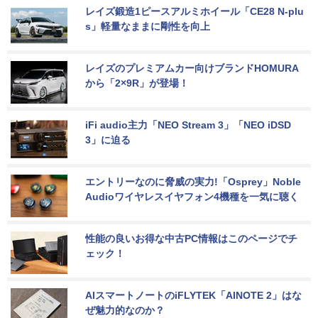
レイズ鍛造1ピースアルミホイール「CE28 N-plu
s」軽量なままに剛性を向上
レイズのプレミアムカー向けブランドHOMURA
から「2×9R」が登場！
iFi audio主力「NEO Stream 3」「NEO iDSD 
3」に迫る
エントリーなのに脅威の実力!「Osprey」Noble 
Audioワイヤレスイヤフォン4機種を一気に聴く
性能の良いお得な中古PC情報はこのページでチ
ェック！
AIスマートノートのiFLYTEK「AINOTE 2」はな
ぜ魅力的なのか？