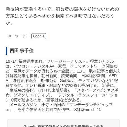
新技術が登場する中で、消費者の選択を妨げないための
方策はどうあるべきかを模索すべき時ではないだろう
か。
キーワード：
Google
西田 宗千佳
1971年福井県生まれ。フリージャーナリスト。得意ジャンル
は、パソコン・デジタルAV・家電、そしてネットワーク関連な
ど「電気かデータが流れるもの全般」。主に、取材記事と個人向
け解説記事を担当。朝日新聞、読売新聞、日本経済新聞、AER
A、週刊東洋経済、週刊現代、GetNavi、モノマガジンなどに寄
稿する他、テレビ番組・雑誌などの監修も手がける。 近著に、
「生成AIの核心」 (ＮＨＫ出版新書)、「メタバース×ビジネス革
命」( SBクリエイティブ)、「デジタルトランスフォーメーショ
ンで何が起きるのか」(講談社)などがある。
メールマガジン「
小寺・西田の『マンデーランチビュッフ
ェ』
」を小寺信良氏と共同で配信中。 Xは
@mnishi41
Google 検索で当サイトの記事を優先表示させる