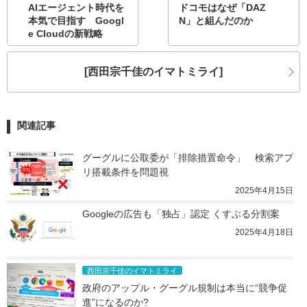
AIエージェント時代を
ドコモはなぜ「DAZ
本気で目指す Googl
N」と組んだのか
e Cloudの新戦略
[西田宗千佳のイマトミライ]
関連記事
グーグルに公取委が「排除措置命令」　検索アプ
リ搭載条件を問題視
2025年4月15日
Googleの広告も「独占」認定 くすぶる分割案
2025年4月18日
西田宗千佳のイマトミライ
政府のアップル・グーグル規制は本当に“競争促
進”になるのか?