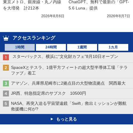
東京メトロ、銀座線・丸ノ内線
ChatGPT、無料で最新の「GPT-
を大増発　計212本
5.6 Luna」提供
2026年8月6日
2026年8月7日
アクセスランキング
1時間
24時間
1週間
1カ月
スターバックス、横浜に“文化財カフェ”8月10日オープン
SpaceXとテスラ、1億平方フィートの超大型半導体工場「テラ
ファブ」着工
アマゾン、兵庫県尼崎市に2拠点目の大型物流拠点 関西最大
JR西、特急指定席のサブスク 10500円
NASA、再突入迫る宇宙望遠鏡「Swift」救出ミッションが難航
救援機に何が?
もっと見る