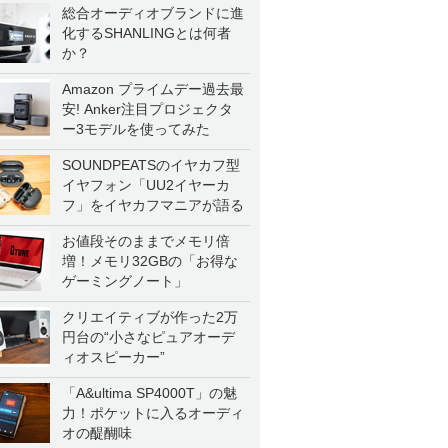
総合オーディオブランドに進
化するSHANLINGとは何者
か？
Amazon プライムデー過去最
安! Anker注目プロジェクタ
ー3モデルを使ってみた
SOUNDPEATSのイヤカフ型
イヤフォン「UU2イヤーカ
フ」をイヤカフマニアが語る
お値段そのままでメモリ倍
増！メモリ32GBの「お得な
ゲーミングノート」
クリエイティブが作った2万
円台の“小さなピュアオーデ
ィオスピーカー”
「A&ultima SP4000T」の魅
力！ポケットに入るオーディ
オの醍醐味