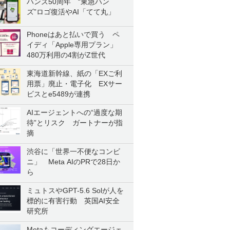
ハンズ50周年 “東急ハン
ズ”ロゴ復活やAI「てて丸」
Phoneはあと払いで買う ペ
イディ「Apple専用プラン」
480万利用の4割がZ世代
東海道新幹線、紙の「EXご利
用票」廃止・電子化 EXサー
ビスとe5489が連携
AIエージェントへの“過度な期
待”とリスク ガートナーが指
摘
渋谷に「世界一不便なコンビ
ニ」 Meta AIのPRで28日か
ら
ミュトスやGPT-5.6 Solが人を
標的に有害行動 英国AI安全
研究所
Metaもコーディングエージェ