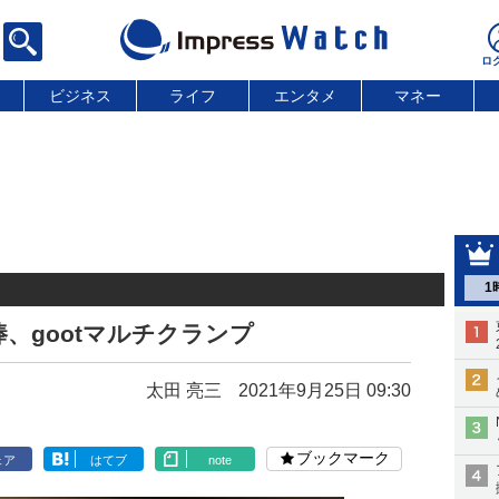
ビジネス
ライフ
エンタメ
マネー
1
、gootマルチクランプ
太田 亮三
2021年9月25日 09:30
ブックマーク
ェア
はてブ
note