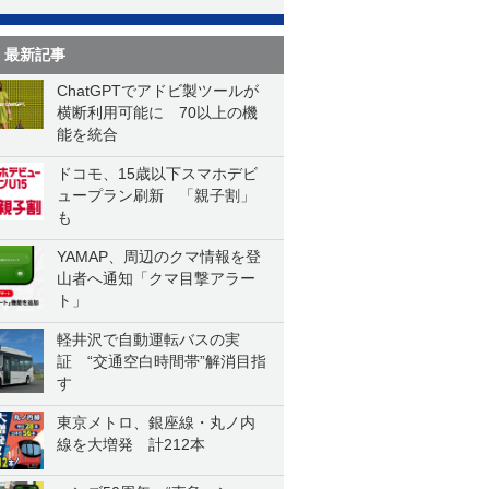
最新記事
ChatGPTでアドビ製ツールが
横断利用可能に 70以上の機
能を統合
ドコモ、15歳以下スマホデビ
ュープラン刷新 「親子割」
も
YAMAP、周辺のクマ情報を登
山者へ通知「クマ目撃アラー
ト」
軽井沢で自動運転バスの実
証 “交通空白時間帯”解消目指
す
東京メトロ、銀座線・丸ノ内
線を大増発 計212本