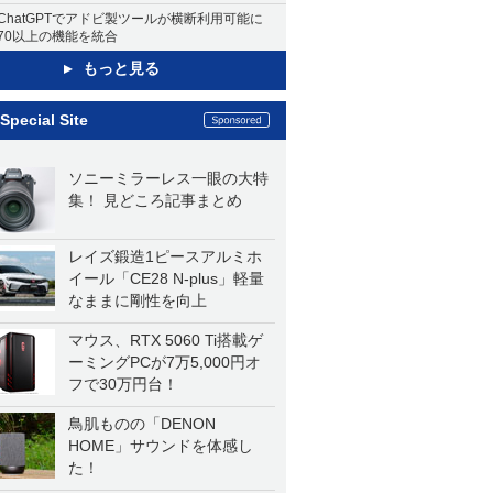
ChatGPTでアドビ製ツールが横断利用可能に
70以上の機能を統合
もっと見る
Special Site
ソニーミラーレス一眼の大特
集！ 見どころ記事まとめ
レイズ鍛造1ピースアルミホ
イール「CE28 N-plus」軽量
なままに剛性を向上
マウス、RTX 5060 Ti搭載ゲ
ーミングPCが7万5,000円オ
フで30万円台！
鳥肌ものの「DENON
HOME」サウンドを体感し
た！