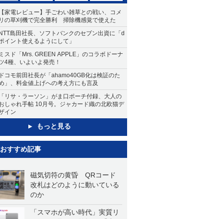
【家電レビュー】手ごわい雑草との戦い、コメ
リの草刈機で完全勝利 掃除機感覚で使えた
NTT島田社長、ソフトバンクのセブン出資に「d
ポイント使えるようにして」
ミスド「Mrs. GREEN APPLE」のコラボドーナ
ツ4種、いよいよ発売！
ドコモ前田社長が「ahamo40GB化は検証のた
め」、料金値上げへの考え方にも言及
「リサ・ラーソン」がま口ポーチ付録、大人の
おしゃれ手帖 10月号。ジャカード織の北欧猫デ
ザイン
もっと見る
おすすめ記事
磁気切符の黄昏 QRコード
改札はどのように動いている
のか
「スマホが高い時代」実質リ