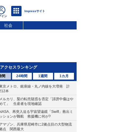
社会
アクセスランキング
時間
24時間
1週間
1カ月
東京メトロ、銀座線・丸ノ内線を大増発 計
212本
メルカリ、梨の転売疑惑を否定「誹謗中傷はや
めて」 生産者を現地確認
NASA、再突入迫る宇宙望遠鏡「Swift」救出ミ
ッションが難航 救援機に何が?
アマゾン、兵庫県尼崎市に2拠点目の大型物流
拠点 関西最大