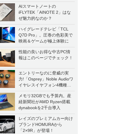
AIスマートノートの
iFLYTEK「AINOTE 2」はな
ぜ魅力的なのか？
ハイグレードテレビ「TCL
Q7D Pro」。圧巻の色彩美で
映画＆ゲームが極上体験に
性能の良いお得な中古PC情
報はこのページでチェック！
エントリーなのに脅威の実
力!「Osprey」Noble Audioワ
イヤレスイヤフォン4機種を
一気に聴く
メモリ32GBでも予算内。産
経新聞社がAMD Ryzen搭載
dynabookを2千台導入
レイズのプレミアムカー向け
ブランドHOMURAから
「2×9R」が登場！