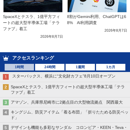
SpaceXとテスラ、1億平方フィ
8割がGemini利用、ChatGPTは6
ートの超大型半導体工場「テラ
8%　AI利用調査
ファブ」着工
2026年8月7日
2026年8月7日
アクセスランキング
1時間
24時間
1週間
1カ月
スターバックス、横浜に“文化財カフェ”8月10日オープン
SpaceXとテスラ、1億平方フィートの超大型半導体工場「テラ
ファブ」着工
アマゾン、兵庫県尼崎市に2拠点目の大型物流拠点 関西最大
キングジム、防災アイテム「着る布団」「折りたためる防災ベッ
ド」
デザインも機能も多彩なサンダル コロンビア・KEEN・Teva・