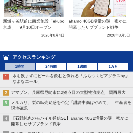
新鎌ヶ谷駅前に商業施設「ekubo
ahamo 40GB増量の謎　密かに
京成」　9月10日オープン
開幕したサブブランド戦争
2026年8月4日
2026年8月5日
アクセスランキング
1時間
24時間
1週間
1カ月
水を飲まずにビールを飲むと倒れる「ふらつくビアグラスbyよ
なよなエール」
アマゾン、兵庫県尼崎市に2拠点目の大型物流拠点 関西最大
メルカリ、梨の転売疑惑を否定「誹謗中傷はやめて」 生産者を
現地確認
【石野純也のモバイル通信SE】ahamo 40GB増量の謎 密かに
開幕したサブブランド戦争