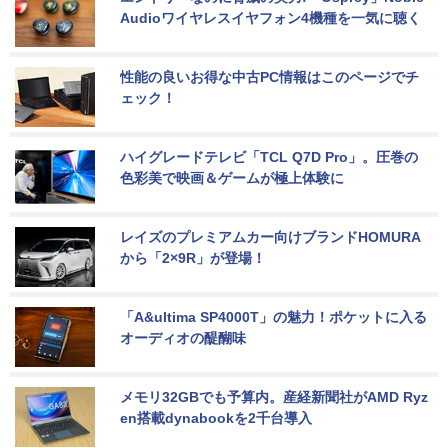
Audioワイヤレスイヤフォン4機種を一気に聴く
性能の良いお得な中古PC情報はこのページでチ
ェック！
ハイグレードテレビ「TCL Q7D Pro」。圧巻の
色彩美で映画＆ゲームが極上体験に
レイズのプレミアムカー向けブランドHOMURA
から「2×9R」が登場！
「A&ultima SP4000T」の魅力！ポケットに入る
オーディオの醍醐味
メモリ32GBでも予算内。産経新聞社がAMD Ryz
en搭載dynabookを2千台導入