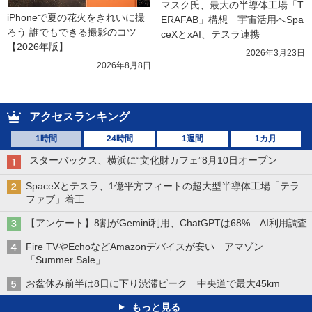
マスク氏、最大の半導体工場「T
iPhoneで夏の花火をきれいに撮
ERAFAB」構想　宇宙活用へSpa
ろう 誰でもできる撮影のコツ
ceXとxAI、テスラ連携
【2026年版】
2026年3月23日
2026年8月8日
アクセスランキング
1時間
24時間
1週間
1カ月
スターバックス、横浜に“文化財カフェ”8月10日オープン
SpaceXとテスラ、1億平方フィートの超大型半導体工場「テラ
ファブ」着工
【アンケート】8割がGemini利用、ChatGPTは68% AI利用調査
Fire TVやEchoなどAmazonデバイスが安い アマゾン
「Summer Sale」
お盆休み前半は8日に下り渋滞ピーク 中央道で最大45km
もっと見る