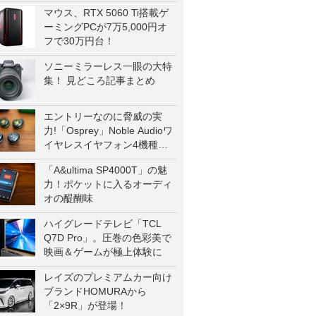
マウス、RTX 5060 Ti搭載ゲ
ーミングPCが7万5,000円オ
フで30万円台！
ソニーミラーレス一眼の大特
集！ 見どころ記事まとめ
エントリーなのに脅威の実
力!「Osprey」Noble Audioワ
イヤレスイヤフォン4機種を
一気に聴く
「A&ultima SP4000T」の魅
力！ポケットに入るオーディ
オの醍醐味
ハイグレードテレビ「TCL
Q7D Pro」。圧巻の色彩美で
映画＆ゲームが極上体験に
レイズのプレミアムカー向け
ブランドHOMURAから
「2×9R」が登場！