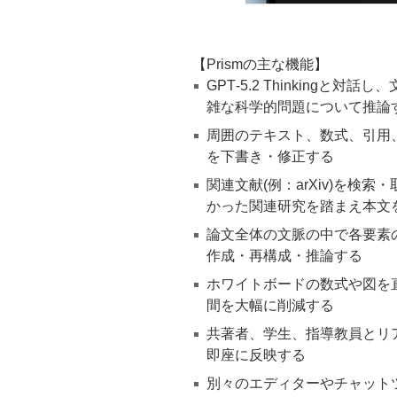
【Prismの主な機能】
GPT‑5.2 Thinking
雑な科学的問題について推論
周囲のテキスト、数式、引用
を下書き・修正する
関連文献(例：arXiv)を
かった関連研究を踏まえ本文
論文全体の文脈の中で各要素の
作成・再構成・推論する
ホワイトボードの数式や図を直接
間を大幅に削減する
共著者、学生、指導教員とリ
即座に反映する
別々のエディターやチャット