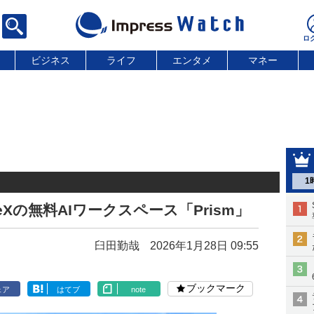
ビジネス
ライフ
エンタメ
マネー
1
LaTeXの無料AIワークスペース「Prism」
臼田勤哉
2026年1月28日 09:55
ブックマーク
ェア
はてブ
note