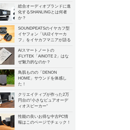
総合オーディオブランドに進
化するSHANLINGとは何者
か？
SOUNDPEATSのイヤカフ型
イヤフォン「UU2イヤーカ
フ」をイヤカフマニアが語る
AIスマートノートの
iFLYTEK「AINOTE 2」はな
ぜ魅力的なのか？
鳥肌ものの「DENON
HOME」サウンドを体感し
た！
クリエイティブが作った2万
円台の“小さなピュアオーデ
ィオスピーカー”
性能の良いお得な中古PC情
報はこのページでチェック！