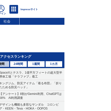
社会
アクセスランキング
時間
24時間
1週間
1カ月
SpaceXとテスラ、1億平方フィートの超大型半
導体工場「テラファブ」着工
キングジム、防災アイテム「着る布団」「折り
たためる防災ベッド」
【アンケート】8割がGemini利用、ChatGPTは
68% AI利用調査
デザインも機能も多彩なサンダル コロンビ
ア・KEEN・Teva・HOKA・OOFOS