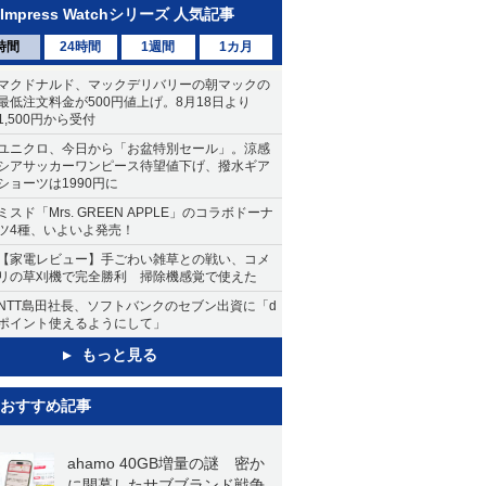
Impress Watchシリーズ 人気記事
時間
24時間
1週間
1カ月
マクドナルド、マックデリバリーの朝マックの
最低注文料金が500円値上げ。8月18日より
1,500円から受付
ユニクロ、今日から「お盆特別セール」。涼感
シアサッカーワンピース待望値下げ、撥水ギア
ショーツは1990円に
ミスド「Mrs. GREEN APPLE」のコラボドーナ
ツ4種、いよいよ発売！
【家電レビュー】手ごわい雑草との戦い、コメ
リの草刈機で完全勝利 掃除機感覚で使えた
NTT島田社長、ソフトバンクのセブン出資に「d
ポイント使えるようにして」
もっと見る
おすすめ記事
ahamo 40GB増量の謎 密か
に開幕したサブブランド戦争