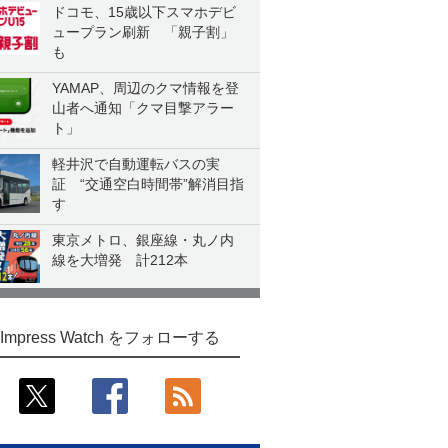
ドコモ、15歳以下スマホデビ
ュープラン刷新 「親子割」
も
YAMAP、周辺のクマ情報を登
山者へ通知「クマ目撃アラー
ト」
軽井沢で自動運転バスの実
証 “交通空白時間帯”解消目指
す
東京メトロ、銀座線・丸ノ内
線を大増発 計212本
Impress Watch をフォローする