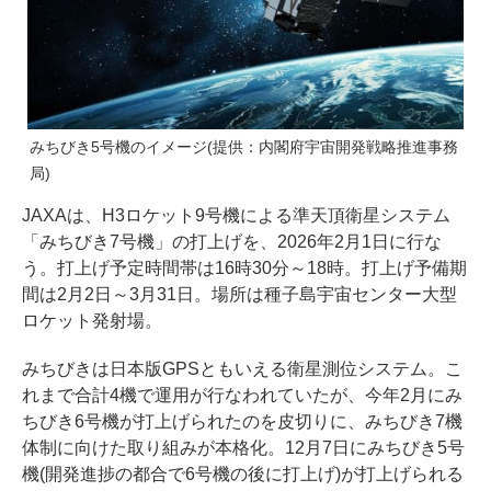
みちびき5号機のイメージ(提供：内閣府宇宙開発戦略推進事務
局)
JAXAは、H3ロケット9号機による準天頂衛星システム
「みちびき7号機」の打上げを、2026年2月1日に行な
う。打上げ予定時間帯は16時30分～18時。打上げ予備期
間は2月2日～3月31日。場所は種子島宇宙センター大型
ロケット発射場。
みちびきは日本版GPSともいえる衛星測位システム。こ
れまで合計4機で運用が行なわれていたが、今年2月にみ
ちびき6号機が打上げられたのを皮切りに、みちびき7機
体制に向けた取り組みが本格化。12月7日にみちびき5号
機(開発進捗の都合で6号機の後に打上げ)が打上げられる