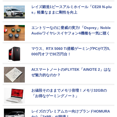
レイズ鍛造1ピースアルミホイール「CE28 N-plu
s」軽量なままに剛性を向上
エントリーなのに脅威の実力!「Osprey」Noble 
Audioワイヤレスイヤフォン4機種を一気に聴く
マウス、RTX 5060 Ti搭載ゲーミングPCが7万5,
000円オフで30万円台！
AIスマートノートのiFLYTEK「AINOTE 2」はな
ぜ魅力的なのか？
お値段そのままでメモリ倍増！メモリ32GBの
「お得なゲーミングノート」
レイズのプレミアムカー向けブランドHOMURA
から「2×9R」が登場！