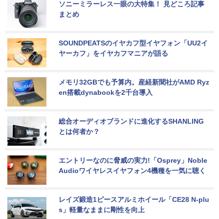
ソニーミラーレス一眼の大特集！ 見どころ記事
まとめ
SOUNDPEATSのイヤカフ型イヤフォン「UU2イ
ヤーカフ」をイヤカフマニアが語る
メモリ32GBでも予算内。産経新聞社がAMD Ryz
en搭載dynabookを2千台導入
総合オーディオブランドに進化するSHANLING
とは何者か？
エントリーなのに脅威の実力!「Osprey」Noble 
Audioワイヤレスイヤフォン4機種を一気に聴く
レイズ鍛造1ピースアルミホイール「CE28 N-plu
s」軽量なままに剛性を向上