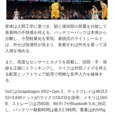
筐体は人間工学に基づき、額と後頭部の荷重を分散して
装着時の不快感を抑える。バッテリーパックは本体から
分離し、小型軽量化を実現。着脱式のライトシールド
は、外せば快適性が高まり、装着すれば外光を遮って没
入感を強める。
また、高度なセンサーとカメラを搭載し、頭部・手・視
線を正確にトラッキングし、マイクは外部ノイズを抑え
る配置とソフトウェア処理で明瞭な音声入力を確保す
る。
SoCはSnapdragon XR2+ Gen 2、ディスプレイは4K(3,5
52×3,840ドット)のマイクロOLEDを採用。メモリは16G
B、ストレージは256GB。Wi-Fi 7やBluetooth 5.4に対応
し、バッテリー駆動時間は最大2.5時間。重量は約545g