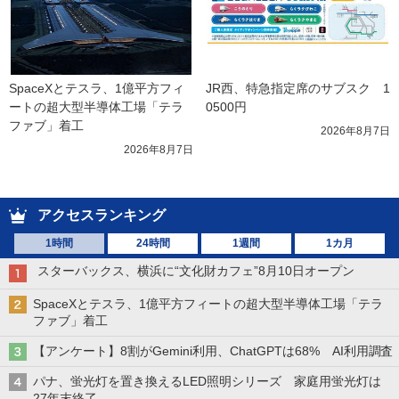
SpaceXとテスラ、1億平方フィ
JR西、特急指定席のサブスク　1
ートの超大型半導体工場「テラ
0500円
ファブ」着工
2026年8月7日
2026年8月7日
アクセスランキング
1時間
24時間
1週間
1カ月
スターバックス、横浜に“文化財カフェ”8月10日オープン
SpaceXとテスラ、1億平方フィートの超大型半導体工場「テラ
ファブ」着工
【アンケート】8割がGemini利用、ChatGPTは68% AI利用調査
パナ、蛍光灯を置き換えるLED照明シリーズ 家庭用蛍光灯は
27年末終了