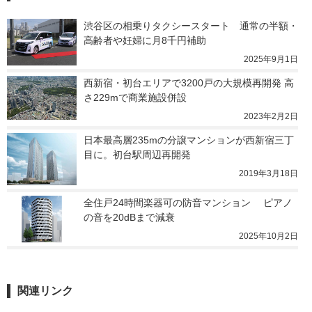
渋谷区の相乗りタクシースタート　通常の半額・
高齢者や妊婦に月8千円補助
2025年9月1日
西新宿・初台エリアで3200戸の大規模再開発 高
さ229mで商業施設併設
2023年2月2日
日本最高層235mの分譲マンションが西新宿三丁
目に。初台駅周辺再開発
2019年3月18日
全住戸24時間楽器可の防音マンション 　ピアノ
の音を20dBまで減衰
2025年10月2日
関連リンク