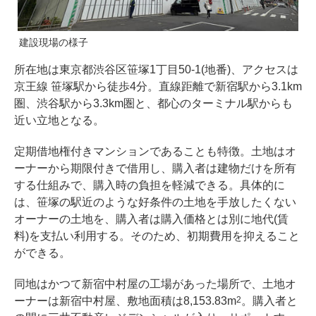
建設現場の様子
所在地は東京都渋谷区笹塚1丁目50-1(地番)、アクセスは
京王線 笹塚駅から徒歩4分。直線距離で新宿駅から3.1km
圏、渋谷駅から3.3km圏と、都心のターミナル駅からも
近い立地となる。
定期借地権付きマンションであることも特徴。土地はオ
ーナーから期限付きで借用し、購入者は建物だけを所有
する仕組みで、購入時の負担を軽減できる。具体的に
は、笹塚の駅近のような好条件の土地を手放したくない
オーナーの土地を、購入者は購入価格とは別に地代(賃
料)を支払い利用する。そのため、初期費用を抑えること
ができる。
同地はかつて新宿中村屋の工場があった場所で、土地オ
ーナーは新宿中村屋、敷地面積は8,153.83m
。購入者と
2