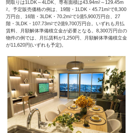
間取りは1LDK～4LDK、専有面積は43.94m
～129.45m
2
。予定販売価格の例は、19階・1LDK・45.71m
で8,300
2
2
万円台、16階・3LDK・70.2m
で1億5,900万円台、27
2
階・3LDK・107.73m
で2億9,700万円台。いずれも月払
2
賃料、月額解体準備積立金が必要となる。8,300万円台の
物件の例では、月払賃料が1,250円、月額解体準備積立金
が11,620円(いずれも予定)。