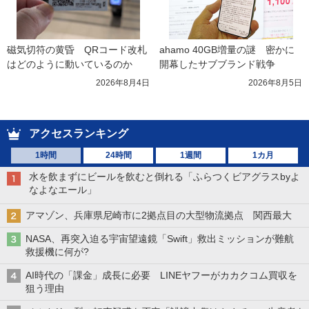
磁気切符の黄昏　QRコード改札
ahamo 40GB増量の謎　密かに
はどのように動いているのか
開幕したサブブランド戦争
2026年8月4日
2026年8月5日
アクセスランキング
1時間
24時間
1週間
1カ月
水を飲まずにビールを飲むと倒れる「ふらつくビアグラスbyよ
なよなエール」
アマゾン、兵庫県尼崎市に2拠点目の大型物流拠点 関西最大
NASA、再突入迫る宇宙望遠鏡「Swift」救出ミッションが難航
救援機に何が?
AI時代の「課金」成長に必要 LINEヤフーがカカクコム買収を
狙う理由