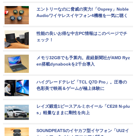
エントリーなのに脅威の実力!「Osprey」Noble 
Audioワイヤレスイヤフォン4機種を一気に聴く
性能の良いお得な中古PC情報はこのページでチ
ェック！
メモリ32GBでも予算内。産経新聞社がAMD Ryz
en搭載dynabookを2千台導入
ハイグレードテレビ「TCL Q7D Pro」。圧巻の
色彩美で映画＆ゲームが極上体験に
レイズ鍛造1ピースアルミホイール「CE28 N-plu
s」軽量なままに剛性を向上
SOUNDPEATSのイヤカフ型イヤフォン「UU2イ