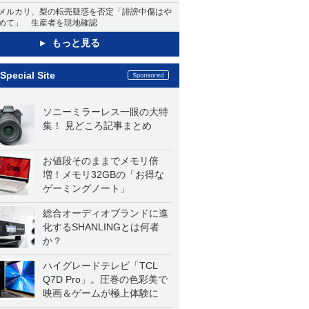
メルカリ、梨の転売疑惑を否定「誹謗中傷はや
めて」 生産者を現地確認
もっと見る
Special Site
ソニーミラーレス一眼の大特
集！ 見どころ記事まとめ
お値段そのままでメモリ倍
増！メモリ32GBの「お得な
ゲーミングノート」
総合オーディオブランドに進
化するSHANLINGとは何者
か？
ハイグレードテレビ「TCL
Q7D Pro」。圧巻の色彩美で
映画＆ゲームが極上体験に