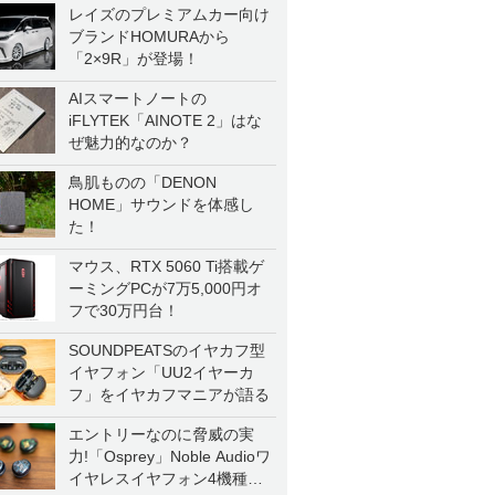
レイズのプレミアムカー向け
ブランドHOMURAから
「2×9R」が登場！
AIスマートノートの
iFLYTEK「AINOTE 2」はな
ぜ魅力的なのか？
鳥肌ものの「DENON
HOME」サウンドを体感し
た！
マウス、RTX 5060 Ti搭載ゲ
ーミングPCが7万5,000円オ
フで30万円台！
SOUNDPEATSのイヤカフ型
イヤフォン「UU2イヤーカ
フ」をイヤカフマニアが語る
エントリーなのに脅威の実
力!「Osprey」Noble Audioワ
イヤレスイヤフォン4機種を