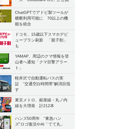
ChatGPTでアドビ製ツールが
横断利用可能に 70以上の機
能を統合
ドコモ、15歳以下スマホデビ
ュープラン刷新 「親子割」
も
YAMAP、周辺のクマ情報を登
山者へ通知「クマ目撃アラー
ト」
軽井沢で自動運転バスの実
証 “交通空白時間帯”解消目指
す
東京メトロ、銀座線・丸ノ内
線を大増発 計212本
ハンズ50周年 “東急ハン
ズ”ロゴ復活やAI「てて丸」