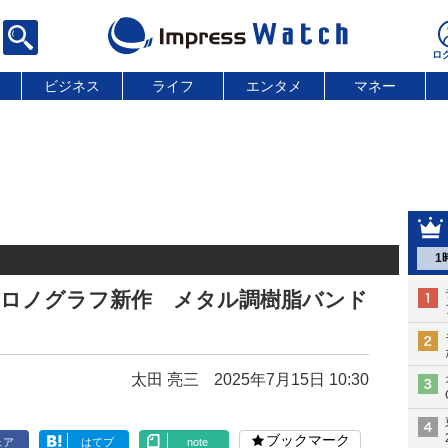
ビジネス
ライフ
エンタメ
マネー
1
0」クロノグラフ新作 メタル調樹脂バンド
太田 亮三
2025年7月15日 10:30
ブックマーク
ェア
はてブ
note