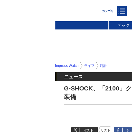
テック
Impress Watch
ライフ
時計
ニュース
G-SHOCK、「210
装備
ポスト
リスト
シ