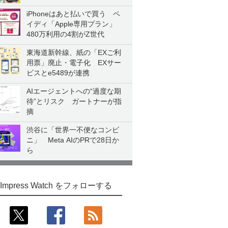
iPhoneはあと払いで買う ペ
イディ「Apple専用プラン」
480万利用の4割がZ世代
東海道新幹線、紙の「EXご利
用票」廃止・電子化 EXサー
ビスとe5489が連携
AIエージェントへの“過度な期
待”とリスク ガートナーが指
摘
渋谷に「世界一不便なコンビ
ニ」 Meta AIのPRで28日か
ら
Impress Watch をフォローする