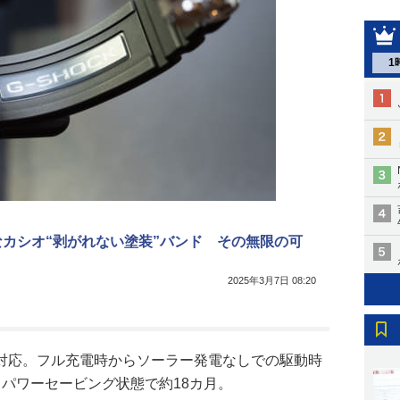
1
なカシオ“剥がれない塗装”バンド その無限の可
2025年3月7日 08:20
対応。フル充電時からソーラー発電なしでの駆動時
パワーセービング状態で約18カ月。