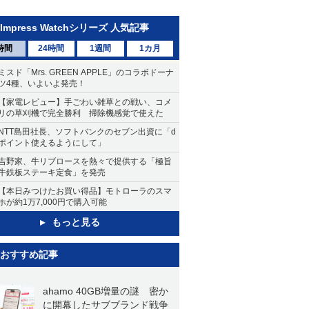
Impress Watchシリーズ 人気記事
時間
24時間
1週間
1カ月
ミスド「Mrs. GREEN APPLE」のコラボドーナ
ツ4種、いよいよ発売！
【家電レビュー】手ごわい雑草との戦い、コメ
リの草刈機で完全勝利 掃除機感覚で使えた
NTT島田社長、ソフトバンクのセブン出資に「d
ポイント使えるようにして」
吉野家、牛リブロースを熱々で提供する「極旨
牛鉄板ステーキ定食」を発売
【本日みつけたお買い得品】モトローラのスマ
ホが約1万7,000円で購入可能
もっと見る
おすすめ記事
ahamo 40GB増量の謎 密か
に開幕したサブブランド戦争