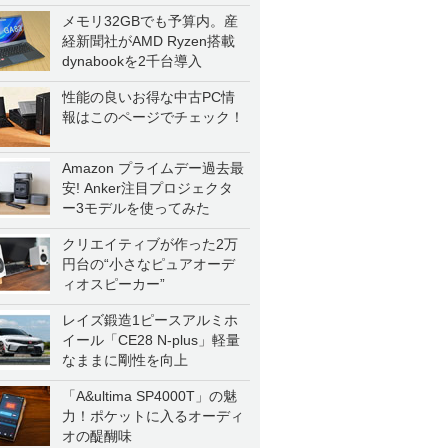
一気に聴く
メモリ32GBでも予算内。産
経新聞社がAMD Ryzen搭載
dynabookを2千台導入
性能の良いお得な中古PC情
報はこのページでチェック！
Amazon プライムデー過去最
安! Anker注目プロジェクタ
ー3モデルを使ってみた
クリエイティブが作った2万
円台の“小さなピュアオーデ
ィオスピーカー”
レイズ鍛造1ピースアルミホ
イール「CE28 N-plus」軽量
なままに剛性を向上
「A&ultima SP4000T」の魅
力！ポケットに入るオーディ
オの醍醐味