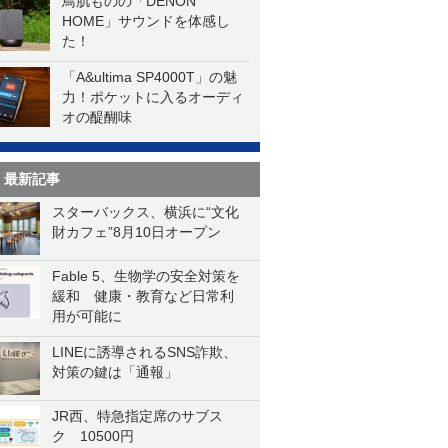
鳥肌ものの「DENON
HOME」サウンドを体感し
た！
「A&ultima SP4000T」の魅
力！ポケットに入るオーディ
オの醍醐味
最新記事
スターバックス、横浜に“文化
財カフェ”8月10日オープン
Fable 5、生物学の安全対策を
緩和 健康・教育など日常利
用が可能に
LINEに誘導されるSNS詐欺、
対策の鍵は「通報」
JR西、特急指定席のサブス
ク 10500円