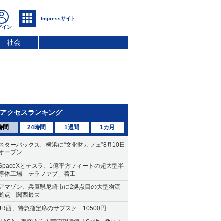
社会
アクセスランキング
時間
24時間
1週間
1カ月
スターバックス、横浜に“文化財カフェ”8月10日
オープン
SpaceXとテスラ、1億平方フィートの超大型半
導体工場「テラファブ」着工
アマゾン、兵庫県尼崎市に2拠点目の大型物流
拠点 関西最大
JR西、特急指定席のサブスク 10500円