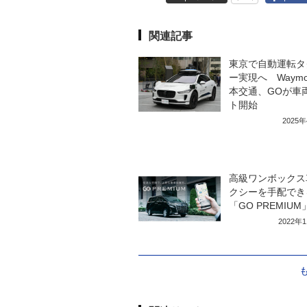
関連記事
東京で自動運転タ
ー実現へ Waym
本交通、GOが車
ト開始
2025
高級ワンボックス
クシーを手配でき
「GO PREMIUM
2022年