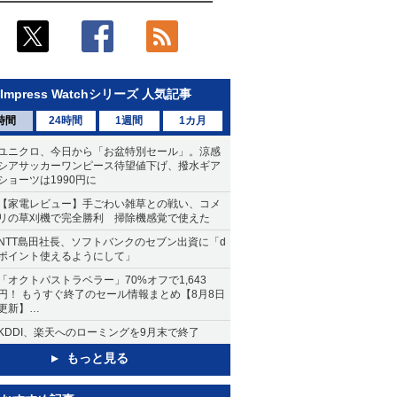
Impress Watchシリーズ 人気記事
時間
24時間
1週間
1カ月
ユニクロ、今日から「お盆特別セール」。涼感
シアサッカーワンピース待望値下げ、撥水ギア
ショーツは1990円に
【家電レビュー】手ごわい雑草との戦い、コメ
リの草刈機で完全勝利 掃除機感覚で使えた
NTT島田社長、ソフトバンクのセブン出資に「d
ポイント使えるようにして」
「オクトパストラベラー」70%オフで1,643
円！ もうすぐ終了のセール情報まとめ【8月8日
更新】
ニンテンドーeショップでは「大神 絶景版」が
KDDI、楽天へのローミングを9月末で終了
67%オフで990円
もっと見る