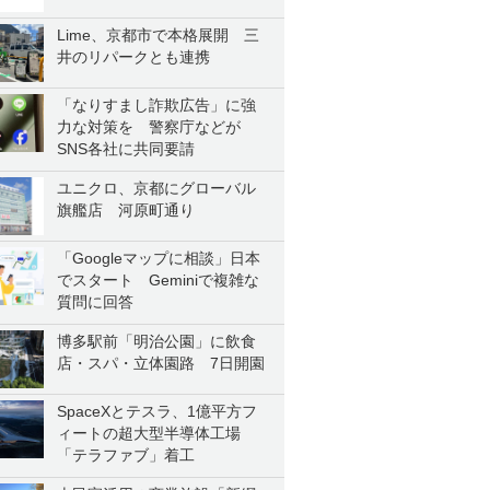
Lime、京都市で本格展開 三
井のリパークとも連携
「なりすまし詐欺広告」に強
力な対策を 警察庁などが
SNS各社に共同要請
ユニクロ、京都にグローバル
旗艦店 河原町通り
「Googleマップに相談」日本
でスタート Geminiで複雑な
質問に回答
博多駅前「明治公園」に飲食
店・スパ・立体園路 7日開園
SpaceXとテスラ、1億平方フ
ィートの超大型半導体工場
「テラファブ」着工