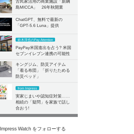
古民家活用の商業施設「新綱
島MICCA」 26年秋開業
ChatGPT、無料で最新の
「GPT-5.6 Luna」提供
鈴木淳也のPay Attention
PayPay米国進出を占う? 米国
セブンイレブン連携の可能性
キングジム、防災アイテム
「着る布団」「折りたためる
防災ベッド」
from Impress
実家じまいや認知症対策……
相続の「疑問」を家族で話し
合おう!
Impress Watch をフォローする