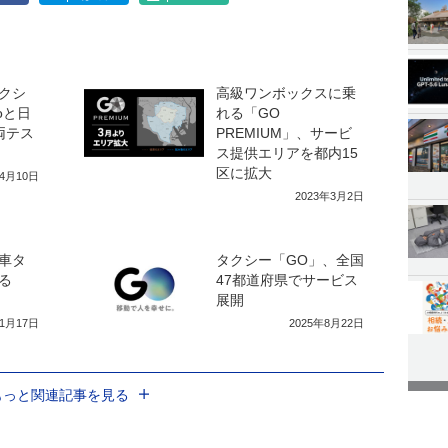
クシ
高級ワンボックスに乗
oと日
れる「GO
両テス
PREMIUM」、サービ
ス提供エリアを都内15
区に拡大
年4月10日
2023年3月2日
車タ
タクシー「GO」、全国
る
47都道府県でサービス
」
展開
11月17日
2025年8月22日
もっと関連記事を見る