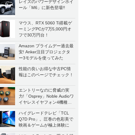
レイズのパワーデザインホイ
ール「M6」に新色登場!!
マウス、RTX 5060 Ti搭載ゲ
ーミングPCが7万5,000円オ
フで30万円台！
Amazon プライムデー過去最
安! Anker注目プロジェクタ
ー3モデルを使ってみた
性能の良いお得な中古PC情
報はこのページでチェック！
エントリーなのに脅威の実
力!「Osprey」Noble Audioワ
イヤレスイヤフォン4機種を
一気に聴く
ハイグレードテレビ「TCL
Q7D Pro」。圧巻の色彩美で
映画＆ゲームが極上体験に