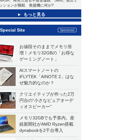
NASA、再突入迫る宇宙望遠鏡「Swift」救出ミ
ッションが難航 救援機に何が?
もっと見る
Special Site
お値段そのままでメモリ倍
増！メモリ32GBの「お得な
ゲーミングノート」
AIスマートノートの
iFLYTEK「AINOTE 2」はな
ぜ魅力的なのか？
クリエイティブが作った2万
円台の“小さなピュアオーデ
ィオスピーカー”
メモリ32GBでも予算内。産
経新聞社がAMD Ryzen搭載
dynabookを2千台導入