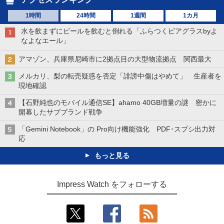
1時間
24時間
1週間
1カ月
水を飲まずにビールを飲むと倒れる「ふらつくビアグラスbyよ
なよなエール」
アマゾン、兵庫県尼崎市に2拠点目の大型物流拠点 関西最大
メルカリ、梨の転売疑惑を否定「誹謗中傷はやめて」 生産者を
現地確認
【石野純也のモバイル通信SE】ahamo 40GB増量の謎 密かに
開幕したサブブランド戦争
「Gemini Notebook」の Pro向け機能強化 PDF･スプシ出力対
応
もっと見る
Impress Watch をフォローする