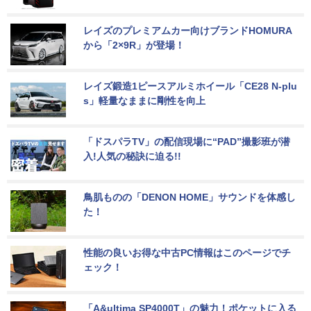
レイズのプレミアムカー向けブランドHOMURA
から「2×9R」が登場！
レイズ鍛造1ピースアルミホイール「CE28 N-plu
s」軽量なままに剛性を向上
「ドスパラTV」の配信現場に“PAD”撮影班が潜
入!人気の秘訣に迫る!!
鳥肌ものの「DENON HOME」サウンドを体感し
た！
性能の良いお得な中古PC情報はこのページでチ
ェック！
「A&ultima SP4000T」の魅力！ポケットに入る