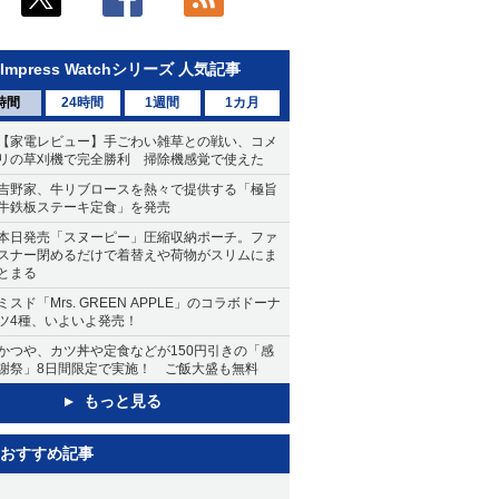
Impress Watchシリーズ 人気記事
時間
24時間
1週間
1カ月
【家電レビュー】手ごわい雑草との戦い、コメ
リの草刈機で完全勝利 掃除機感覚で使えた
吉野家、牛リブロースを熱々で提供する「極旨
牛鉄板ステーキ定食」を発売
本日発売「スヌーピー」圧縮収納ポーチ。ファ
スナー閉めるだけで着替えや荷物がスリムにま
とまる
ミスド「Mrs. GREEN APPLE」のコラボドーナ
ツ4種、いよいよ発売！
かつや、カツ丼や定食などが150円引きの「感
謝祭」8日間限定で実施！ ご飯大盛も無料
もっと見る
おすすめ記事