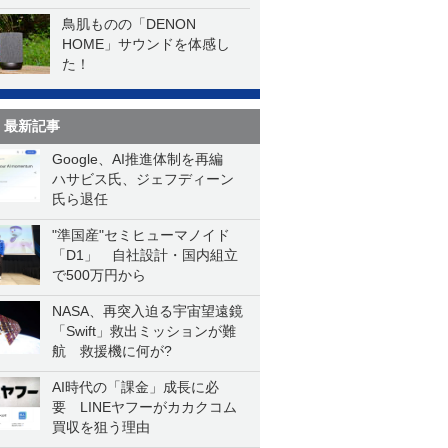
鳥肌ものの「DENON
HOME」サウンドを体感し
た！
最新記事
Google、AI推進体制を再編
ハサビス氏、ジェフディーン
氏ら退任
"準国産"セミヒューマノイド
「D1」 自社設計・国内組立
で500万円から
NASA、再突入迫る宇宙望遠鏡
「Swift」救出ミッションが難
航 救援機に何が?
AI時代の「課金」成長に必
要 LINEヤフーがカカクコム
買収を狙う理由