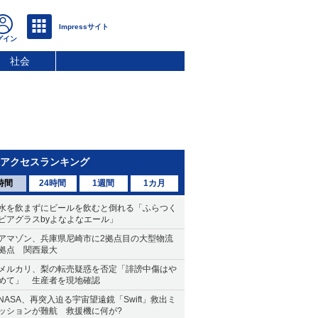
社会
アクセスランキング
時間
24時間
1週間
1カ月
水を飲まずにビールを飲むと倒れる「ふらつく
ビアグラスbyよなよなエール」
アマゾン、兵庫県尼崎市に2拠点目の大型物流
拠点 関西最大
メルカリ、梨の転売疑惑を否定「誹謗中傷はや
めて」 生産者を現地確認
NASA、再突入迫る宇宙望遠鏡「Swift」救出ミ
ッションが難航 救援機に何が?