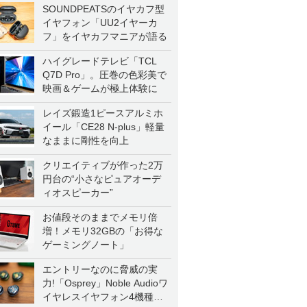
SOUNDPEATSのイヤカフ型
イヤフォン「UU2イヤーカ
フ」をイヤカフマニアが語る
ハイグレードテレビ「TCL
Q7D Pro」。圧巻の色彩美で
映画＆ゲームが極上体験に
レイズ鍛造1ピースアルミホ
イール「CE28 N-plus」軽量
なままに剛性を向上
クリエイティブが作った2万
円台の“小さなピュアオーデ
ィオスピーカー”
お値段そのままでメモリ倍
増！メモリ32GBの「お得な
ゲーミングノート」
エントリーなのに脅威の実
力!「Osprey」Noble Audioワ
イヤレスイヤフォン4機種を