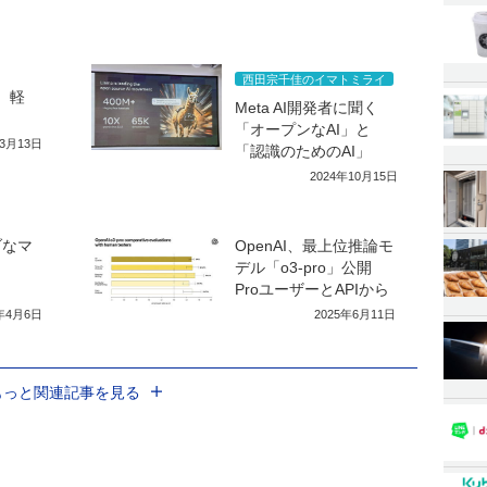
西田宗千佳のイマトミライ
」 軽
Meta AI開発者に聞く
「オープンなAI」と
年3月13日
「認識のためのAI」
2024年10月15日
ブなマ
OpenAI、最上位推論モ
デル「o3-pro」公開
ProユーザーとAPIから
5年4月6日
2025年6月11日
もっと関連記事を見る