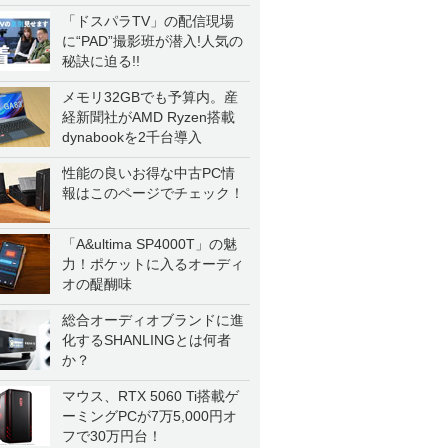
一気に聴く
「ドスパラTV」の配信現場
に“PAD”撮影班が潜入!人気の
秘訣に迫る!!
メモリ32GBでも予算内。産
経新聞社がAMD Ryzen搭載
dynabookを2千台導入
性能の良いお得な中古PC情
報はこのページでチェック！
「A&ultima SP4000T」の魅
力！ポケットに入るオーディ
オの醍醐味
総合オーディオブランドに進
化するSHANLINGとは何者
か？
マウス、RTX 5060 Ti搭載ゲ
ーミングPCが7万5,000円オ
フで30万円台！