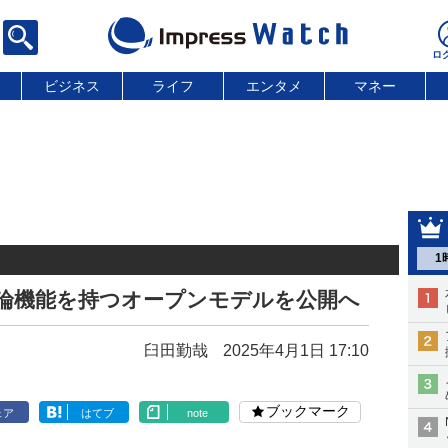
ビジネス
ライフ
エンタメ
マネー
1
に推論機能を持つオープンモデルを公開へ
臼田勤哉
2025年4月1日 17:10
ブックマーク
ェア
はてブ
note