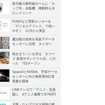
新大阪の新幹線ホームに「カ
ップ氷」自販機 移動時も冷
たいドリンク
PUDOなど受取ロッカーを
「デジタルアドレス」で使い
やすく 11月から実証
魔法瓶の技術を高架下データ
センターに活用 タイガー
焼き立てパンを売る「タリー
ズ 新宿サザンテラス店」に行
った 7日オープン
SpaceXとNVIDIA、宇宙データ
センターに向け衛星用AI計算
基盤を開発
LINEマンガで「アニメ」見放
題に dアニメ連携で月760円
大阪・なんばクボタ跡地の複