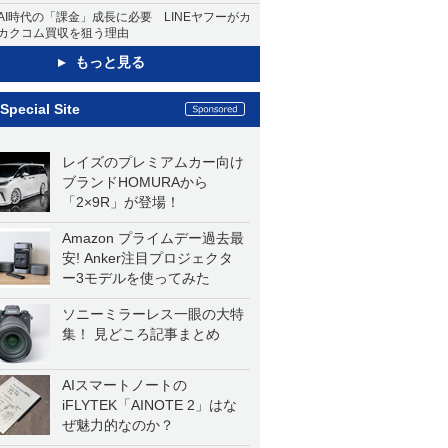
AI時代の「課金」成長に必要 LINEヤフーがカ
カクコム買収を狙う理由
もっと見る
Special Site
レイズのプレミアムカー向け
ブランドHOMURAから
「2×9R」が登場！
Amazon プライムデー過去最
安! Anker注目プロジェクタ
ー3モデルを使ってみた
ソニーミラーレス一眼の大特
集！ 見どころ記事まとめ
AIスマートノートの
iFLYTEK「AINOTE 2」はな
ぜ魅力的なのか？