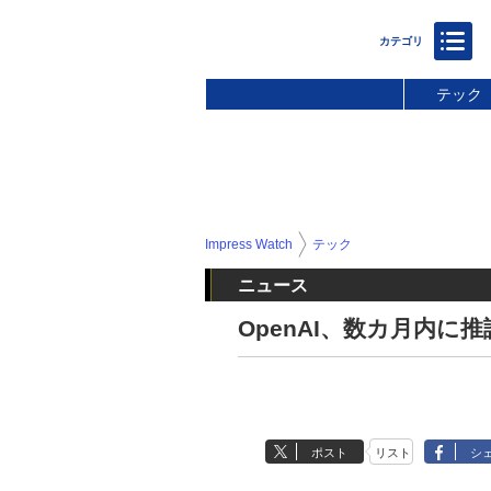
テック
Impress Watch
テック
ニュース
OpenAI、数カ月内
ポスト
リスト
シ