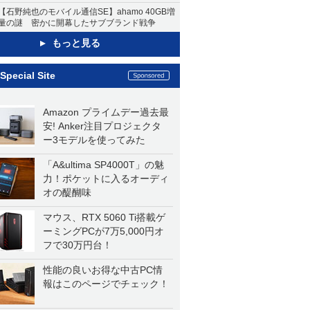
【石野純也のモバイル通信SE】ahamo 40GB増
量の謎 密かに開幕したサブブランド戦争
もっと見る
Special Site
Amazon プライムデー過去最
安! Anker注目プロジェクタ
ー3モデルを使ってみた
「A&ultima SP4000T」の魅
力！ポケットに入るオーディ
オの醍醐味
マウス、RTX 5060 Ti搭載ゲ
ーミングPCが7万5,000円オ
フで30万円台！
性能の良いお得な中古PC情
報はこのページでチェック！