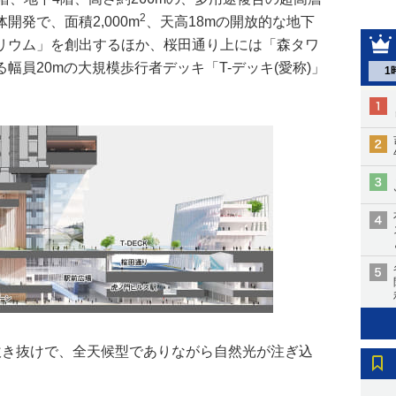
2
発で、面積2,000m
、天高18mの開放的な地下
リウム」を創出するほか、桜田通り上には「森タワ
幅員20mの大規模歩行者デッキ「T-デッキ(愛称)」
1
吹き抜けで、全天候型でありながら自然光が注ぎ込