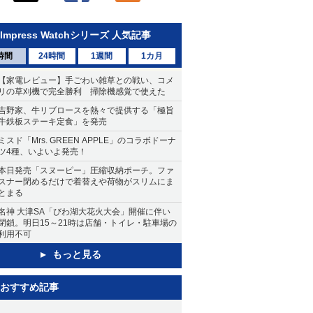
Impress Watchシリーズ 人気記事
時間
24時間
1週間
1カ月
【家電レビュー】手ごわい雑草との戦い、コメ
リの草刈機で完全勝利 掃除機感覚で使えた
吉野家、牛リブロースを熱々で提供する「極旨
牛鉄板ステーキ定食」を発売
ミスド「Mrs. GREEN APPLE」のコラボドーナ
ツ4種、いよいよ発売！
本日発売「スヌーピー」圧縮収納ポーチ。ファ
スナー閉めるだけで着替えや荷物がスリムにま
とまる
名神 大津SA「びわ湖大花火大会」開催に伴い
閉鎖。明日15～21時は店舗・トイレ・駐車場の
利用不可
もっと見る
おすすめ記事