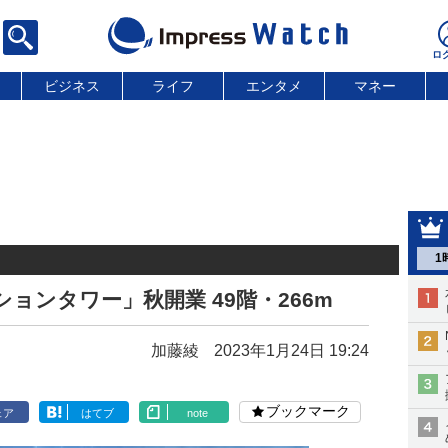
ビジネス
ライフ
エンタメ
マネー
1
ョンタワー」秋開業 49階・266m
加藤綾
2023年1月24日 19:24
ブックマーク
ェア
はてブ
note