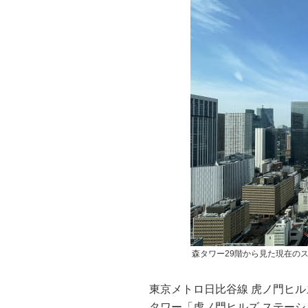
森タワー29階から見た現在の
東京メトロ日比谷線 虎ノ門ヒル
タワー「虎ノ門ヒルズ ステー