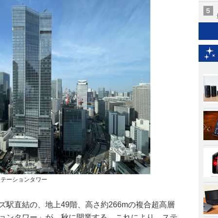
ステーションタワー
ズ駅直結の、地上49階、高さ約266mの複合超高層
ションタワー」が、秋に開業する。これにより、ステ