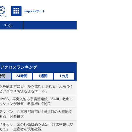
社会
アクセスランキング
時間
24時間
1週間
1カ月
水を飲まずにビールを飲むと倒れる「ふらつく
ビアグラスbyよなよなエール」
NASA、再突入迫る宇宙望遠鏡「Swift」救出ミ
ッションが難航 救援機に何が?
アマゾン、兵庫県尼崎市に2拠点目の大型物流
拠点 関西最大
メルカリ、梨の転売疑惑を否定「誹謗中傷はや
めて」 生産者を現地確認