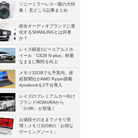
ソニーミラーレス一眼の大特
集！ 見どころ記事まとめ
総合オーディオブランドに進
化するSHANLINGとは何者
か？
レイズ鍛造1ピースアルミホ
イール「CE28 N-plus」軽量
なままに剛性を向上
メモリ32GBでも予算内。産
経新聞社がAMD Ryzen搭載
dynabookを2千台導入
レイズのプレミアムカー向け
ブランドHOMURAから
「2×9R」が登場！
お値段そのままでメモリ倍
増！メモリ32GBの「お得な
ゲーミングノート」