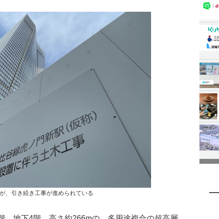
が、引き続き工事が進められている
階、地下4階、高さ約266mの、多用途複合の超高層