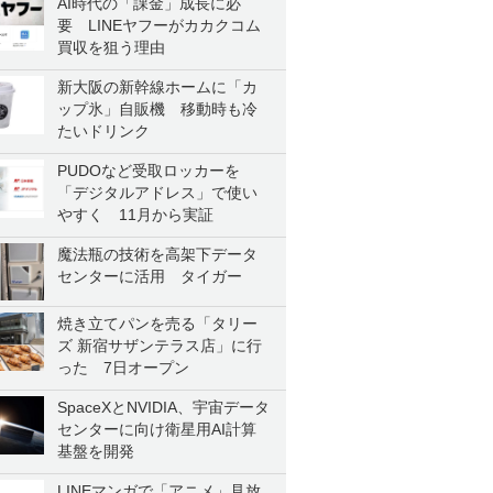
AI時代の「課金」成長に必
要 LINEヤフーがカカクコム
買収を狙う理由
新大阪の新幹線ホームに「カ
ップ氷」自販機 移動時も冷
たいドリンク
PUDOなど受取ロッカーを
「デジタルアドレス」で使い
やすく 11月から実証
魔法瓶の技術を高架下データ
センターに活用 タイガー
焼き立てパンを売る「タリー
ズ 新宿サザンテラス店」に行
った 7日オープン
SpaceXとNVIDIA、宇宙データ
センターに向け衛星用AI計算
基盤を開発
LINEマンガで「アニメ」見放