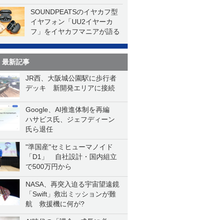
SOUNDPEATSのイヤカフ型
イヤフォン「UU2イヤーカ
フ」をイヤカフマニアが語る
最新記事
JR西、大阪城公園駅に歩行者
デッキ 新開発エリアに接続
Google、AI推進体制を再編
ハサビス氏、ジェフディーン
氏ら退任
"準国産"セミヒューマノイド
「D1」 自社設計・国内組立
で500万円から
NASA、再突入迫る宇宙望遠鏡
「Swift」救出ミッションが難
航 救援機に何が?