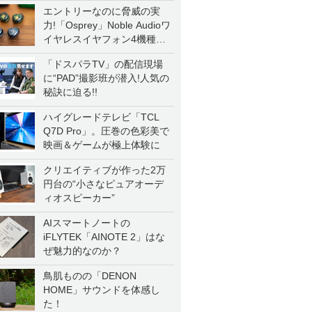
エントリーなのに脅威の実
力!「Osprey」Noble Audioワ
イヤレスイヤフォン4機種を
一気に聴く
「ドスパラTV」の配信現場
に“PAD”撮影班が潜入!人気の
秘訣に迫る!!
ハイグレードテレビ「TCL
Q7D Pro」。圧巻の色彩美で
映画＆ゲームが極上体験に
クリエイティブが作った2万
円台の“小さなピュアオーデ
ィオスピーカー”
AIスマートノートの
iFLYTEK「AINOTE 2」はな
ぜ魅力的なのか？
鳥肌ものの「DENON
HOME」サウンドを体感し
た！