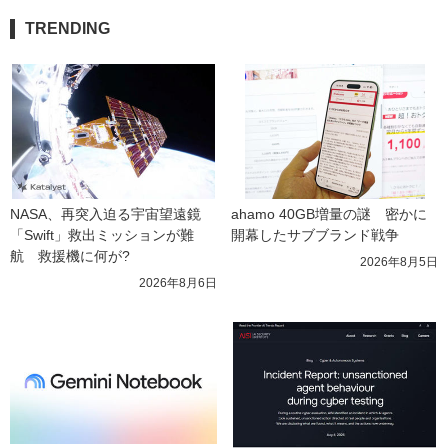
TRENDING
NASA、再突入迫る宇宙望遠鏡
ahamo 40GB増量の謎　密かに
「Swift」救出ミッションが難
開幕したサブブランド戦争
航　救援機に何が?
2026年8月5日
2026年8月6日