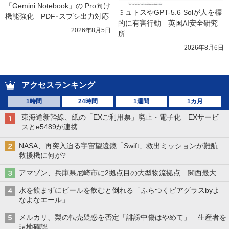
「Gemini Notebook」の Pro向け
ミュトスやGPT-5.6 Solが人を標
機能強化　PDF･スプシ出力対応
的に有害行動　英国AI安全研究
2026年8月5日
所
2026年8月6日
アクセスランキング
1時間
24時間
1週間
1カ月
東海道新幹線、紙の「EXご利用票」廃止・電子化 EXサービ
スとe5489が連携
NASA、再突入迫る宇宙望遠鏡「Swift」救出ミッションが難航
救援機に何が?
アマゾン、兵庫県尼崎市に2拠点目の大型物流拠点 関西最大
水を飲まずにビールを飲むと倒れる「ふらつくビアグラスbyよ
なよなエール」
メルカリ、梨の転売疑惑を否定「誹謗中傷はやめて」 生産者を
現地確認