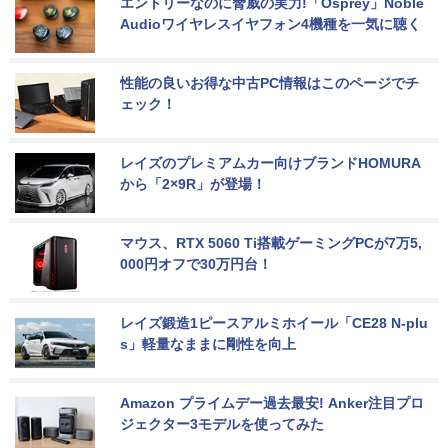
エントリーなのに脅威の実力!「Osprey」Noble 
Audioワイヤレスイヤフォン4機種を一気に聴く
性能の良いお得な中古PC情報はこのページでチ
ェック！
レイズのプレミアムカー向けブランドHOMURA
から「2×9R」が登場！
マウス、RTX 5060 Ti搭載ゲーミングPCが7万5,
000円オフで30万円台！
レイズ鍛造1ピースアルミホイール「CE28 N-plu
s」軽量なままに剛性を向上
Amazon プライムデー過去最安! Anker注目プロ
ジェクター3モデルを使ってみた