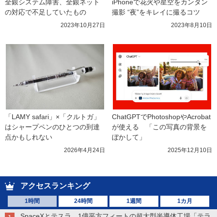
全銀システム障害、全銀ネット
iPhoneで花火や星空をカンタン
の対応で不足していたもの
撮影 “夜”をキレイに撮るコツ
2023年10月27日
2023年8月10日
「LAMY safari」×「クルトガ」
ChatGPTでPhotoshopやAcrobat
はシャープペンのひとつの到達
が使える　「この写真の背景を
点かもしれない
ぼかして」
2026年4月24日
2025年12月10日
アクセスランキング
1時間
24時間
1週間
1カ月
SpaceXとテスラ、1億平方フィートの超大型半導体工場「テラ