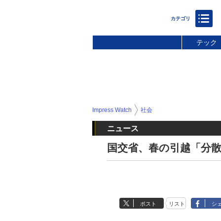
テック
Impress Watch
社会
ニュース
国交省、春の引越「分散
ポスト
リスト
シ