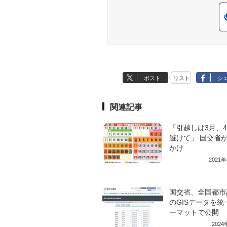
ポスト
リスト
シ
関連記事
「引越しは3月、
避けて」 国交省
かけ
2021
国交省、全国都市
のGISデータを統
ーマットで公開
202