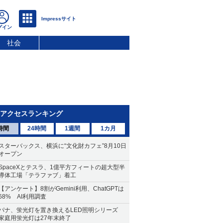
社会
アクセスランキング
時間
24時間
1週間
1カ月
スターバックス、横浜に“文化財カフェ”8月10日
オープン
SpaceXとテスラ、1億平方フィートの超大型半
導体工場「テラファブ」着工
【アンケート】8割がGemini利用、ChatGPTは
68% AI利用調査
パナ、蛍光灯を置き換えるLED照明シリーズ
家庭用蛍光灯は27年末終了