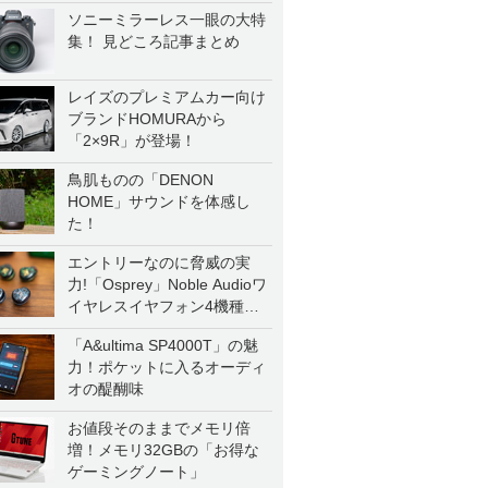
ソニーミラーレス一眼の大特
集！ 見どころ記事まとめ
レイズのプレミアムカー向け
ブランドHOMURAから
「2×9R」が登場！
鳥肌ものの「DENON
HOME」サウンドを体感し
た！
エントリーなのに脅威の実
力!「Osprey」Noble Audioワ
イヤレスイヤフォン4機種を
一気に聴く
「A&ultima SP4000T」の魅
力！ポケットに入るオーディ
オの醍醐味
お値段そのままでメモリ倍
増！メモリ32GBの「お得な
ゲーミングノート」