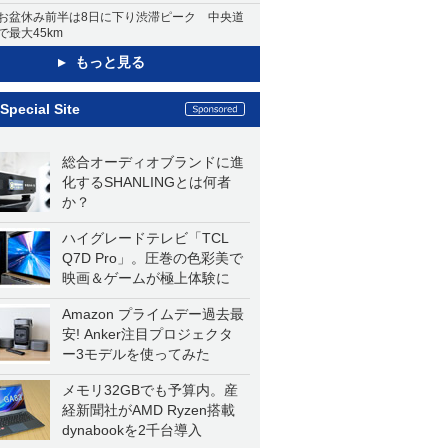
お盆休み前半は8日に下り渋滞ピーク 中央道
で最大45km
もっと見る
Special Site
総合オーディオブランドに進
化するSHANLINGとは何者
か？
ハイグレードテレビ「TCL
Q7D Pro」。圧巻の色彩美で
映画＆ゲームが極上体験に
Amazon プライムデー過去最
安! Anker注目プロジェクタ
ー3モデルを使ってみた
メモリ32GBでも予算内。産
経新聞社がAMD Ryzen搭載
dynabookを2千台導入