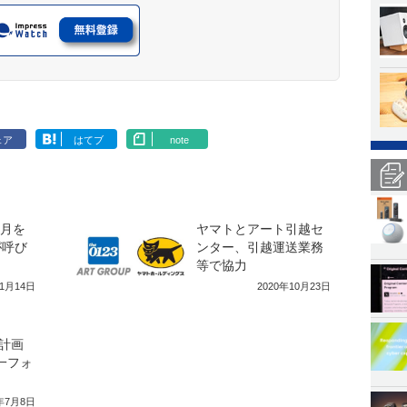
ェア
はてブ
note
4月を
ヤマトとアート引越セ
が呼び
ンター、引越運送業務
等で協力
年1月14日
2020年10月23日
計画
一フォ
4年7月8日