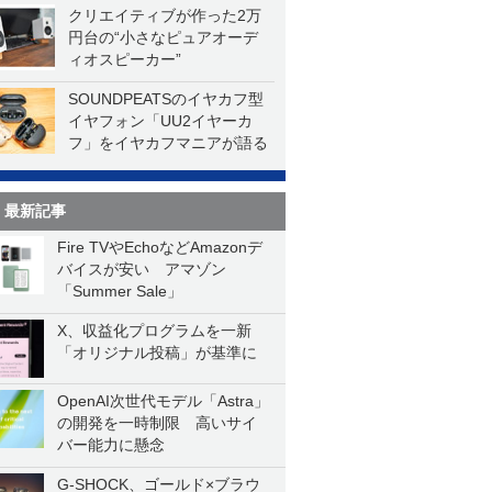
クリエイティブが作った2万
円台の“小さなピュアオーデ
ィオスピーカー”
SOUNDPEATSのイヤカフ型
イヤフォン「UU2イヤーカ
フ」をイヤカフマニアが語る
最新記事
Fire TVやEchoなどAmazonデ
バイスが安い アマゾン
「Summer Sale」
X、収益化プログラムを一新
「オリジナル投稿」が基準に
OpenAI次世代モデル「Astra」
の開発を一時制限 高いサイ
バー能力に懸念
G-SHOCK、ゴールド×ブラウ