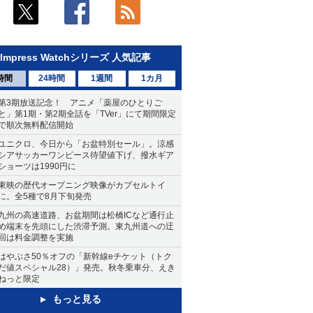
Impress Watchシリーズ 人気記事
時間
24時間
1週間
1カ月
第3期放送記念！ アニメ「薬屋のひとりご
と」第1期・第2期全話を「TVer」にて期間限定
で順次無料配信開始
ユニクロ、今日から「お盆特別セール」。涼感
シアサッカーワンピース待望値下げ、撥水ギア
ショーツは1990円に
東映の歴代オープニング映像がカプセルトイ
に。全5種で8月下旬発売
九州の高速道路、お盆期間は松橋ICなど通行止
め端末を先頭にした渋滞予測。東九州道への迂
回は料金調整を実施
はやぶさ50％オフの「新幹線eチケット（トク
だ値スペシャル28）」発売。秋冬乗車分、えき
ねっと限定
もっと見る