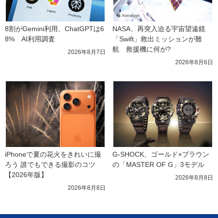
8割がGemini利用、ChatGPTは6
NASA、再突入迫る宇宙望遠鏡
8%　AI利用調査
「Swift」救出ミッションが難
航　救援機に何が?
2026年8月7日
2026年8月6日
iPhoneで夏の花火をきれいに撮
G-SHOCK、ゴールド×ブラウン
ろう 誰でもできる撮影のコツ
の「MASTER OF G」3モデル
【2026年版】
2026年8月8日
2026年8月8日