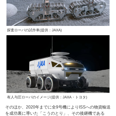
探査ローバの試作車(提供：JAXA)
有人与圧ローバのイメージ(提供：JAXA・トヨタ)
そのほか、2020年までに全9号機によりISSへの物資輸送
を成功裏に導いた「こうのとり」、その後継機である