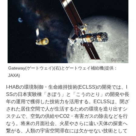
Gateway(ゲートウェイ)(右)とゲートウェイ補給機(提供：
JAXA)
I-HABの環境制御・生命維持技術(ECLSS)の開発では、I
SSの日本実験棟「きぼう」と「こうのとり」の開発や長
年の運用で獲得した技術力を活用する。ECLSSは、閉ざ
された居住空間で人が生活するための環境を造り出すシ
ステムで、空気の供給やCO2・有害ガスの除去などを行
なう。将来の月面社会、火星やさらに遠い天体の探査へ
繋がる、人類の宇宙空間滞在には欠かせない技術として