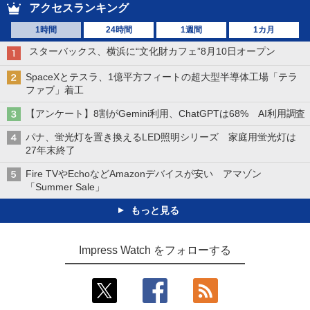
アクセスランキング
1時間
24時間
1週間
1カ月
スターバックス、横浜に“文化財カフェ”8月10日オープン
SpaceXとテスラ、1億平方フィートの超大型半導体工場「テラ
ファブ」着工
【アンケート】8割がGemini利用、ChatGPTは68% AI利用調査
パナ、蛍光灯を置き換えるLED照明シリーズ 家庭用蛍光灯は
27年末終了
Fire TVやEchoなどAmazonデバイスが安い アマゾン
「Summer Sale」
もっと見る
Impress Watch をフォローする