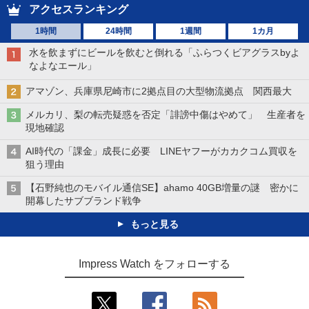
アクセスランキング
1時間
24時間
1週間
1カ月
水を飲まずにビールを飲むと倒れる「ふらつくビアグラスbyよ
なよなエール」
アマゾン、兵庫県尼崎市に2拠点目の大型物流拠点 関西最大
メルカリ、梨の転売疑惑を否定「誹謗中傷はやめて」 生産者を
現地確認
AI時代の「課金」成長に必要 LINEヤフーがカカクコム買収を
狙う理由
【石野純也のモバイル通信SE】ahamo 40GB増量の謎 密かに
開幕したサブブランド戦争
もっと見る
Impress Watch をフォローする