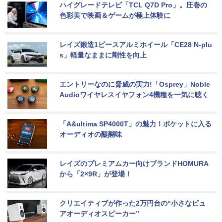
ハイグレードテレビ「TCL Q7D Pro」。圧巻の
色彩美で映画＆ゲームが極上体験に
レイズ鍛造1ピースアルミホイール「CE28 N-plu
s」軽量なままに剛性を向上
エントリーなのに脅威の実力!「Osprey」Noble 
Audioワイヤレスイヤフォン4機種を一気に聴く
「A&ultima SP4000T」の魅力！ポケットに入る
オーディオの醍醐味
レイズのプレミアムカー向けブランドHOMURA
から「2×9R」が登場！
クリエイティブが作った2万円台の“小さなピュ
アオーディオスピーカー”