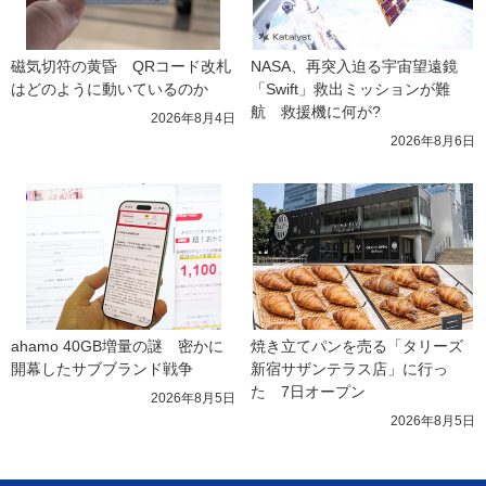
磁気切符の黄昏　QRコード改札
NASA、再突入迫る宇宙望遠鏡
はどのように動いているのか
「Swift」救出ミッションが難
航　救援機に何が?
2026年8月4日
2026年8月6日
ahamo 40GB増量の謎　密かに
焼き立てパンを売る「タリーズ 
開幕したサブブランド戦争
新宿サザンテラス店」に行っ
た　7日オープン
2026年8月5日
2026年8月5日