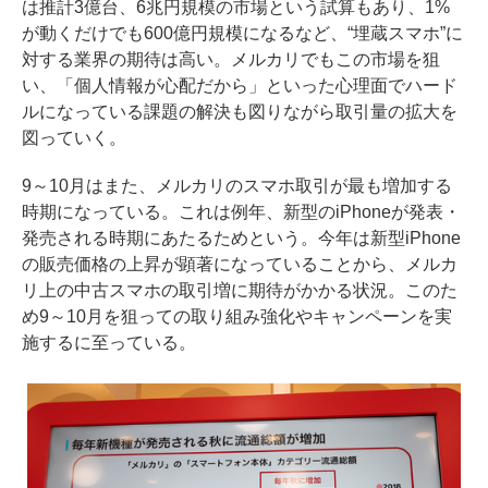
は推計3億台、6兆円規模の市場という試算もあり、1%
が動くだけでも600億円規模になるなど、“埋蔵スマホ”に
対する業界の期待は高い。メルカリでもこの市場を狙
い、「個人情報が心配だから」といった心理面でハード
ルになっている課題の解決も図りながら取引量の拡大を
図っていく。
9～10月はまた、メルカリのスマホ取引が最も増加する
時期になっている。これは例年、新型のiPhoneが発表・
発売される時期にあたるためという。今年は新型iPhone
の販売価格の上昇が顕著になっていることから、メルカ
リ上の中古スマホの取引増に期待がかかる状況。このた
め9～10月を狙っての取り組み強化やキャンペーンを実
施するに至っている。