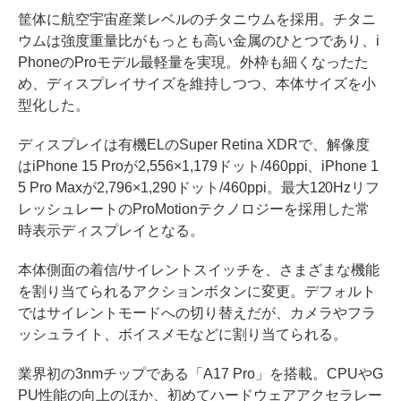
筐体に航空宇宙産業レベルのチタニウムを採用。チタニ
ウムは強度重量比がもっとも高い金属のひとつであり、i
PhoneのProモデル最軽量を実現。外枠も細くなったた
め、ディスプレイサイズを維持しつつ、本体サイズを小
型化した。
ディスプレイは有機ELのSuper Retina XDRで、解像度
はiPhone 15 Proが2,556×1,179ドット/460ppi、iPhone 1
5 Pro Maxが2,796×1,290ドット/460ppi。最大120Hzリフ
レッシュレートのProMotionテクノロジーを採用した常
時表示ディスプレイとなる。
本体側面の着信/サイレントスイッチを、さまざまな機能
を割り当てられるアクションボタンに変更。デフォルト
ではサイレントモードへの切り替えだが、カメラやフラ
ッシュライト、ボイスメモなどに割り当てられる。
業界初の3nmチップである「A17 Pro」を搭載。CPUやG
PU性能の向上のほか、初めてハードウェアアクセラレー