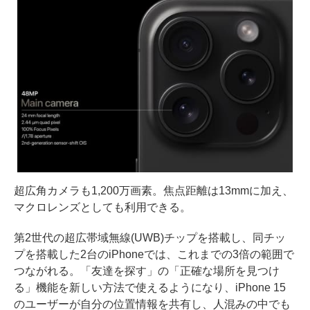
超広角カメラも1,200万画素。焦点距離は13mmに加え、
マクロレンズとしても利用できる。
第2世代の超広帯域無線(UWB)チップを搭載し、同チッ
プを搭載した2台のiPhoneでは、これまでの3倍の範囲で
つながれる。「友達を探す」の「正確な場所を見つけ
る」機能を新しい方法で使えるようになり、iPhone 15
のユーザーが自分の位置情報を共有し、人混みの中でも