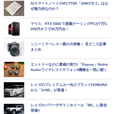
AIスマートノートのiFLYTEK「AINOTE 2」はな
ぜ魅力的なのか？
マウス、RTX 5060 Ti搭載ゲーミングPCが7万5,
000円オフで30万円台！
ソニーミラーレス一眼の大特集！ 見どころ記事
まとめ
エントリーなのに脅威の実力!「Osprey」Noble 
Audioワイヤレスイヤフォン4機種を一気に聴く
レイズのプレミアムカー向けブランドHOMURA
から「2×9R」が登場！
レイズのパワーデザインホイール「M6」に新色
登場!!