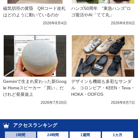
磁気切符の黄昏　QRコード改札
ハンズ50周年　“東急ハンズ”ロ
はどのように動いているのか
ゴ復活やAI「てて丸」
2026年8月4日
2026年8月6日
Geminiで生まれ変わった新Goog
デザインも機能も多彩なサンダ
le Homeスピーカー 「買い」だ
ル　コロンビア・KEEN・Teva・
けれど発展途上
HOKA・OOFOS
2026年7月20日
2026年8月7日
アクセスランキング
1時間
24時間
1週間
1カ月