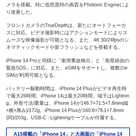
メラを搭載。特に低照度時の画質をPhotonic Engineによ
り改善した。
フロントカメラのTrueDepthは、新たにオートフォーカ
スに対応。ビデオ撮影時にはアクションモードによりス
ムーズな映像撮影が可能となる、また、4K 30/24fpsのシ
ネマティックモードや新フラッシュなどを搭載する。
iPhone 14 Proと同様に「衝突事故検出」と「衛星経由の
緊急SOS」に対応。また、eSIMをサポートし、複数のe
SIMが利用可能となる。
バッテリー駆動時間は、iPhone 14 Plusがビデオ再生時
で最大26時間。iPhone 14は最大20時間。端子はLightnin
g。外形寸法/重量は、iPhone 14が146.7×71.5×7.8mm(縦
×横×厚み)/172g。iPhone 14 Plusが160.8×78.1×7.8mm
(同)/203g。USB-C - Lightningケーブルが付属する。
A15搭載の「iPhone 14」と大画面の「iPhone 14