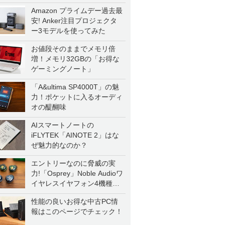
Amazon プライムデー過去最
安! Anker注目プロジェクタ
ー3モデルを使ってみた
お値段そのままでメモリ倍
増！メモリ32GBの「お得な
ゲーミングノート」
「A&ultima SP4000T」の魅
力！ポケットに入るオーディ
オの醍醐味
AIスマートノートの
iFLYTEK「AINOTE 2」はな
ぜ魅力的なのか？
エントリーなのに脅威の実
力!「Osprey」Noble Audioワ
イヤレスイヤフォン4機種を
一気に聴く
性能の良いお得な中古PC情
報はこのページでチェック！