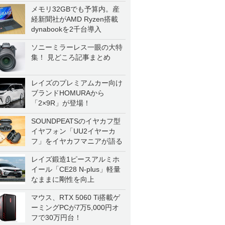
メモリ32GBでも予算内。産
経新聞社がAMD Ryzen搭載
dynabookを2千台導入
ソニーミラーレス一眼の大特
集！ 見どころ記事まとめ
レイズのプレミアムカー向け
ブランドHOMURAから
「2×9R」が登場！
SOUNDPEATSのイヤカフ型
イヤフォン「UU2イヤーカ
フ」をイヤカフマニアが語る
レイズ鍛造1ピースアルミホ
イール「CE28 N-plus」軽量
なままに剛性を向上
マウス、RTX 5060 Ti搭載ゲ
ーミングPCが7万5,000円オ
フで30万円台！