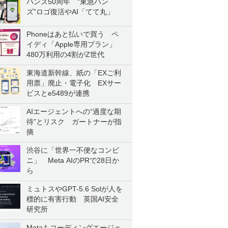
ハンズ50周年 “東急ハン
ズ”ロゴ復活やAI「てて丸」
Phoneはあと払いで買う ペ
イディ「Apple専用プラン」
480万利用の4割がZ世代
東海道新幹線、紙の「EXご利
用票」廃止・電子化 EXサー
ビスとe5489が連携
AIエージェントへの“過度な期
待”とリスク ガートナーが指
摘
渋谷に「世界一不便なコンビ
ニ」 Meta AIのPRで28日か
ら
ミュトスやGPT-5.6 Solが人を
標的に有害行動 英国AI安全
研究所
Metaもコーディングエージェ