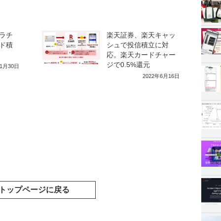
ラチ
楽天証券、楽天キャッ
ド積
シュで投信積立に対
応。楽天カードチャー
ジで0.5%還元
年1月30日
2022年6月16日
トップページに戻る