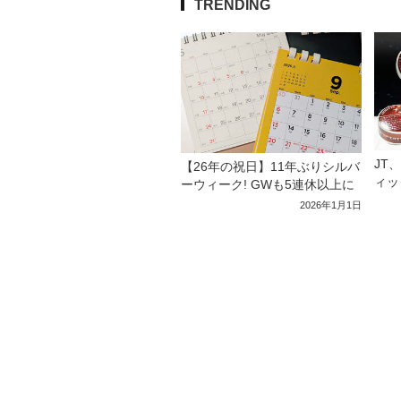
TRENDING
JT
【26年の祝日】11年ぶりシルバ
ィッ
ーウィーク! GWも5連休以上に
2026年1月1日