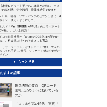
【家電レビュー】手ごわい雑草との戦い、コメ
リの草刈機で完全勝利 掃除機感覚で使えた
NTT島田社長、ソフトバンクのセブン出資に「d
ポイント使えるようにして」
ミスド「Mrs. GREEN APPLE」のコラボドーナ
ツ4種、いよいよ発売！
ドコモ前田社長が「ahamo40GB化は検証のた
め」、料金値上げへの考え方にも言及
「リサ・ラーソン」がま口ポーチ付録、大人の
おしゃれ手帖 10月号。ジャカード織の北欧猫デ
ザイン
もっと見る
おすすめ記事
磁気切符の黄昏 QRコード
改札はどのように動いている
のか
「スマホが高い時代」実質リ