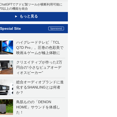
ChatGPTでアドビ製ツールが横断利用可能に
70以上の機能を統合
もっと見る
Special Site
ハイグレードテレビ「TCL
Q7D Pro」。圧巻の色彩美で
映画＆ゲームが極上体験に
クリエイティブが作った2万
円台の“小さなピュアオーデ
ィオスピーカー”
総合オーディオブランドに進
化するSHANLINGとは何者
か？
鳥肌ものの「DENON
HOME」サウンドを体感し
た！