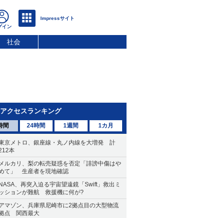
社会
アクセスランキング
時間
24時間
1週間
1カ月
東京メトロ、銀座線・丸ノ内線を大増発 計
212本
メルカリ、梨の転売疑惑を否定「誹謗中傷はや
めて」 生産者を現地確認
NASA、再突入迫る宇宙望遠鏡「Swift」救出ミ
ッションが難航 救援機に何が?
アマゾン、兵庫県尼崎市に2拠点目の大型物流
拠点 関西最大