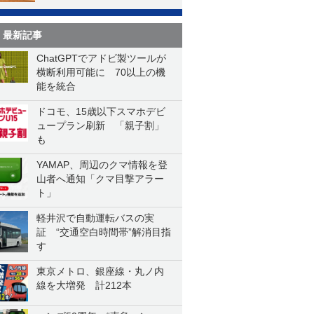
最新記事
ChatGPTでアドビ製ツールが
横断利用可能に 70以上の機
能を統合
ドコモ、15歳以下スマホデビ
ュープラン刷新 「親子割」
も
YAMAP、周辺のクマ情報を登
山者へ通知「クマ目撃アラー
ト」
軽井沢で自動運転バスの実
証 “交通空白時間帯”解消目指
す
東京メトロ、銀座線・丸ノ内
線を大増発 計212本