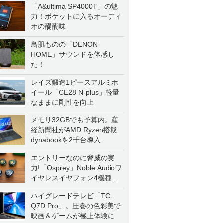
「A&ultima SP4000T」の魅
力！ポケットに入るオーディ
オの醍醐味
鳥肌ものの「DENON
HOME」サウンドを体感し
た！
レイズ鍛造1ピースアルミホ
イール「CE28 N-plus」軽量
なままに剛性を向上
メモリ32GBでも予算内。産
経新聞社がAMD Ryzen搭載
dynabookを2千台導入
エントリーなのに脅威の実
力!「Osprey」Noble Audioワ
イヤレスイヤフォン4機種を
一気に聴く
ハイグレードテレビ「TCL
Q7D Pro」。圧巻の色彩美で
映画＆ゲームが極上体験に