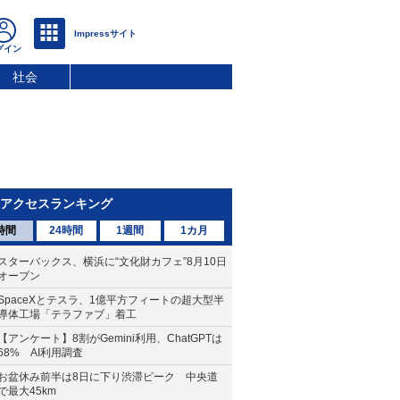
社会
アクセスランキング
時間
24時間
1週間
1カ月
スターバックス、横浜に“文化財カフェ”8月10日
オープン
SpaceXとテスラ、1億平方フィートの超大型半
導体工場「テラファブ」着工
【アンケート】8割がGemini利用、ChatGPTは
68% AI利用調査
お盆休み前半は8日に下り渋滞ピーク 中央道
で最大45km