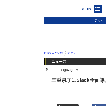
テック
Impress Watch
テック
ニュース
Select Language
▼
三重県庁にSlack全面