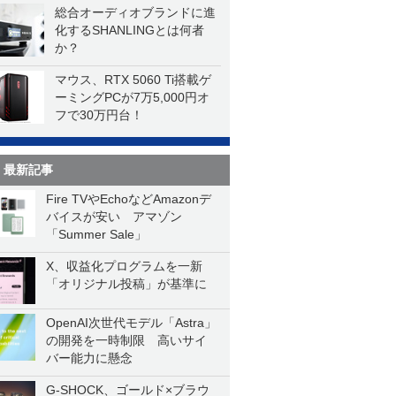
総合オーディオブランドに進
化するSHANLINGとは何者
か？
マウス、RTX 5060 Ti搭載ゲ
ーミングPCが7万5,000円オ
フで30万円台！
最新記事
Fire TVやEchoなどAmazonデ
バイスが安い アマゾン
「Summer Sale」
X、収益化プログラムを一新
「オリジナル投稿」が基準に
OpenAI次世代モデル「Astra」
の開発を一時制限 高いサイ
バー能力に懸念
G-SHOCK、ゴールド×ブラウ