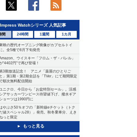
Impress Watchシリーズ 人気記事
時間
24時間
1週間
1カ月
東映の歴代オープニング映像がカプセルトイ
に。全5種で8月下旬発売
Amazon、ウイスキー「フロム・ザ・バレル」
が“4402円”で再び登場！
第3期放送記念！ アニメ「薬屋のひとりご
と」第1期・第2期全話を「TVer」にて期間限定
で順次無料配信開始
ユニクロ、今日から「お盆特別セール」。涼感
シアサッカーワンピース待望値下げ、撥水ギア
ショーツは1990円に
はやぶさ50％オフの「新幹線eチケット（トク
だ値スペシャル28）」発売。秋冬乗車分、えき
ねっと限定
もっと見る