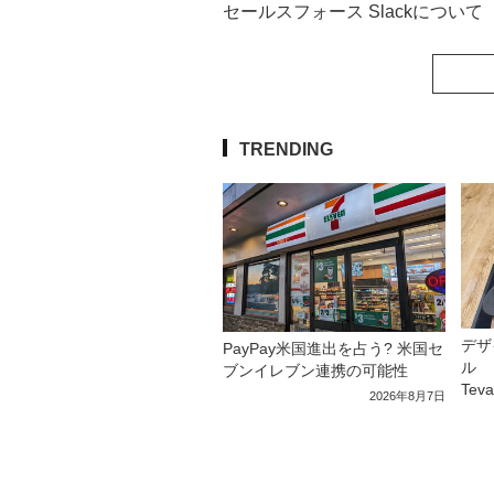
セールスフォース Slackについて
TRENDING
デザ
PayPay米国進出を占う? 米国セ
ル 
ブンイレブン連携の可能性
Tev
2026年8月7日