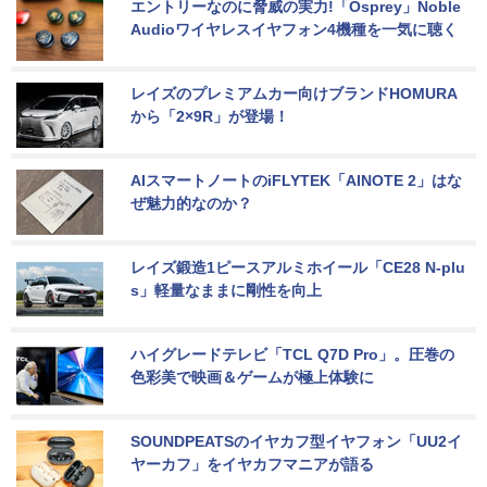
エントリーなのに脅威の実力!「Osprey」Noble 
Audioワイヤレスイヤフォン4機種を一気に聴く
レイズのプレミアムカー向けブランドHOMURA
から「2×9R」が登場！
AIスマートノートのiFLYTEK「AINOTE 2」はな
ぜ魅力的なのか？
レイズ鍛造1ピースアルミホイール「CE28 N-plu
s」軽量なままに剛性を向上
ハイグレードテレビ「TCL Q7D Pro」。圧巻の
色彩美で映画＆ゲームが極上体験に
SOUNDPEATSのイヤカフ型イヤフォン「UU2イ
ヤーカフ」をイヤカフマニアが語る