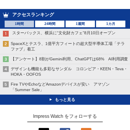
アクセスランキング
1時間
24時間
1週間
1カ月
スターバックス、横浜に“文化財カフェ”8月10日オープン
SpaceXとテスラ、1億平方フィートの超大型半導体工場「テラ
ファブ」着工
【アンケート】8割がGemini利用、ChatGPTは68% AI利用調査
デザインも機能も多彩なサンダル コロンビア・KEEN・Teva・
HOKA・OOFOS
Fire TVやEchoなどAmazonデバイスが安い アマゾン
「Summer Sale」
もっと見る
Impress Watch をフォローする