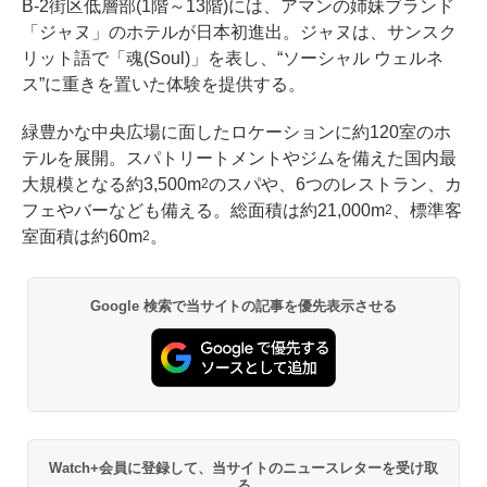
B-2街区低層部(1階～13階)には、アマンの姉妹ブランド
「ジャヌ」のホテルが日本初進出。ジャヌは、サンスク
リット語で「魂(Soul)」を表し、“ソーシャル ウェルネ
ス”に重きを置いた体験を提供する。
緑豊かな中央広場に面したロケーションに約120室のホ
テルを展開。スパトリートメントやジムを備えた国内最
大規模となる約3,500m
のスパや、6つのレストラン、カ
2
フェやバーなども備える。総面積は約21,000m
、標準客
2
室面積は約60m
。
2
Google 検索で当サイトの記事を優先表示させる
Watch+会員に登録して、当サイトのニュースレターを受け取
る