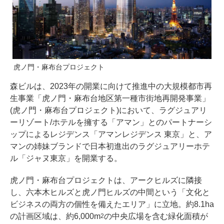
虎ノ門・麻布台プロジェクト
森ビルは、2023年の開業に向けて推進中の大規模都市再
生事業「虎ノ門・麻布台地区第一種市街地再開発事業」
(虎ノ門・麻布台プロジェクト)において、ラグジュアリ
ーリゾート/ホテルを擁する「アマン」とのパートナーシ
ップによるレジデンス「アマンレジデンス 東京」と、ア
マンの姉妹ブランドで日本初進出のラグジュアリーホテ
ル「ジャヌ東京」を開業する。
虎ノ門・麻布台プロジェクトは、アークヒルズに隣接
し、六本木ヒルズと虎ノ門ヒルズの中間という「文化と
ビジネスの両方の個性を備えたエリア」に立地。約8.1ha
の計画区域は、約6,000m
の中央広場を含む緑化面積が
2