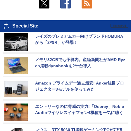
Special Site
レイズのプレミアムカー向けブランドHOMURA
から「2×9R」が登場！
メモリ32GBでも予算内。産経新聞社がAMD Ryz
en搭載dynabookを2千台導入
Amazon プライムデー過去最安! Anker注目プロ
ジェクター3モデルを使ってみた
エントリーなのに脅威の実力!「Osprey」Noble 
Audioワイヤレスイヤフォン4機種を一気に聴く
マウス、RTX 5060 Ti搭載ゲーミングPCが7万5,