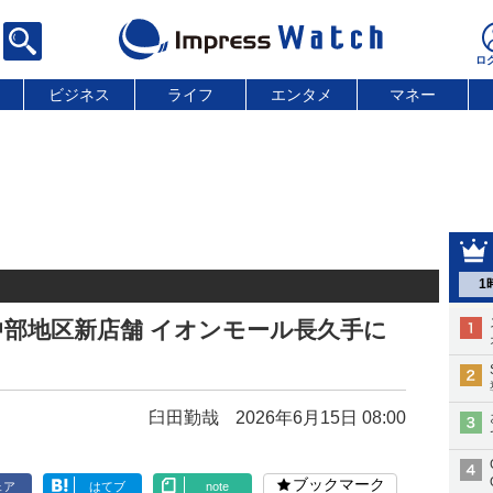
ビジネス
ライフ
エンタメ
マネー
1
に中部地区新店舗 イオンモール長久手に
臼田勤哉
2026年6月15日 08:00
ブックマーク
ェア
はてブ
note