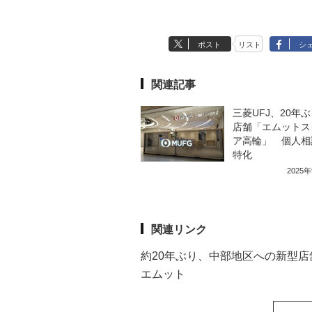
ポスト
リスト
シ
関連記事
三菱UFJ、20年
店舗「エムットス
ア高輪」 個人相
特化
2025
関連リンク
約20年ぶり、中部地区への新型
エムット