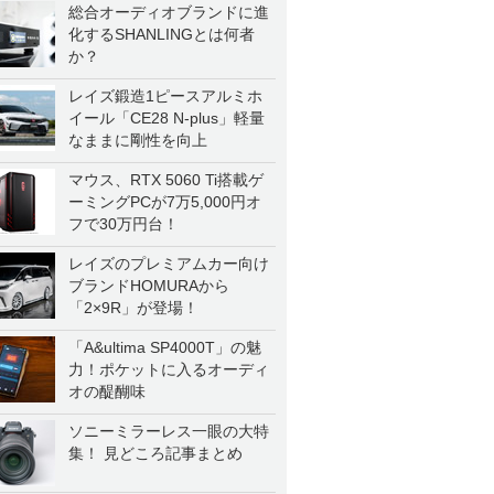
総合オーディオブランドに進
化するSHANLINGとは何者
か？
レイズ鍛造1ピースアルミホ
イール「CE28 N-plus」軽量
なままに剛性を向上
マウス、RTX 5060 Ti搭載ゲ
ーミングPCが7万5,000円オ
フで30万円台！
レイズのプレミアムカー向け
ブランドHOMURAから
「2×9R」が登場！
「A&ultima SP4000T」の魅
力！ポケットに入るオーディ
オの醍醐味
ソニーミラーレス一眼の大特
集！ 見どころ記事まとめ