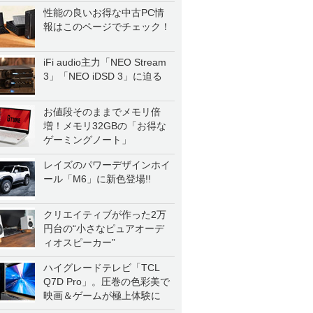
性能の良いお得な中古PC情
報はこのページでチェック！
iFi audio主力「NEO Stream
3」「NEO iDSD 3」に迫る
お値段そのままでメモリ倍
増！メモリ32GBの「お得な
ゲーミングノート」
レイズのパワーデザインホイ
ール「M6」に新色登場!!
クリエイティブが作った2万
円台の“小さなピュアオーデ
ィオスピーカー”
ハイグレードテレビ「TCL
Q7D Pro」。圧巻の色彩美で
映画＆ゲームが極上体験に