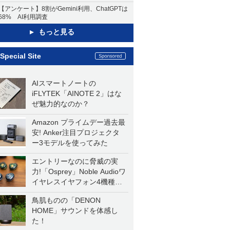
【アンケート】8割がGemini利用、ChatGPTは
68% AI利用調査
もっと見る
Special Site
AIスマートノートの
iFLYTEK「AINOTE 2」はな
ぜ魅力的なのか？
Amazon プライムデー過去最
安! Anker注目プロジェクタ
ー3モデルを使ってみた
エントリーなのに脅威の実
力!「Osprey」Noble Audioワ
イヤレスイヤフォン4機種を
一気に聴く
鳥肌ものの「DENON
HOME」サウンドを体感し
た！