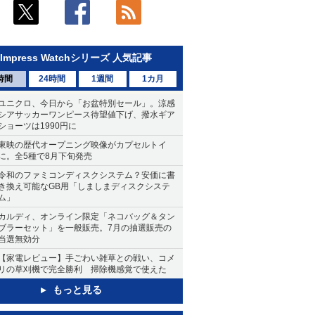
Impress Watchシリーズ 人気記事
時間
24時間
1週間
1カ月
ユニクロ、今日から「お盆特別セール」。涼感
シアサッカーワンピース待望値下げ、撥水ギア
ショーツは1990円に
東映の歴代オープニング映像がカプセルトイ
に。全5種で8月下旬発売
令和のファミコンディスクシステム？安価に書
き換え可能なGB用「しましまディスクシステ
ム」
カルディ、オンライン限定「ネコバッグ＆タン
ブラーセット」を一般販売。7月の抽選販売の
当選無効分
【家電レビュー】手ごわい雑草との戦い、コメ
リの草刈機で完全勝利 掃除機感覚で使えた
もっと見る