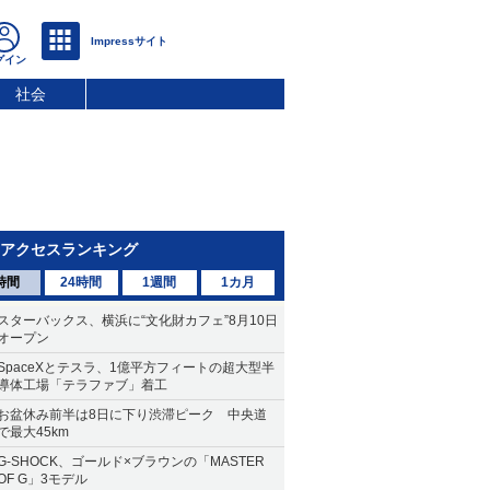
社会
アクセスランキング
時間
24時間
1週間
1カ月
スターバックス、横浜に“文化財カフェ”8月10日
オープン
SpaceXとテスラ、1億平方フィートの超大型半
導体工場「テラファブ」着工
お盆休み前半は8日に下り渋滞ピーク 中央道
で最大45km
G-SHOCK、ゴールド×ブラウンの「MASTER
OF G」3モデル