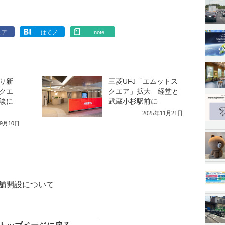
ェア
はてブ
note
ぶり新
三菱UFJ「エムットス
クエ
クエア」拡大 経堂と
談に
武蔵小杉駅前に
2025年11月21日
年9月10日
店舗開設について