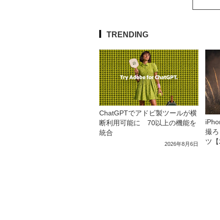
TRENDING
ChatGPTでアドビ製ツールが横
iP
断利用可能に 70以上の機能を
撮ろ
統合
ツ【
2026年8月6日