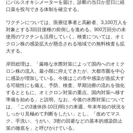
にパルスオキシメーターを届け、診断の当日か翌日に経
口薬を投与できる体制を確立する。
ワクチンについては、医療従事者と高齢者、3,100万人を
対象とする3回目接種の前倒しを進める。900万回分の未
使用のワクチンも活用していく。検査については、オミ
クロン株の感染拡大が懸念される地域での無料検査も拡
大する。
岸田総理は、「厳格な水際対策によって国内へのオミク
ロン株の流入、最小限に抑えてきたが、大都市圏を中心
に感染が増加している。今後はこの市中感染が急拡大す
る可能性にも備え、予防、検査、早期治療の流れを強化
するとともに、オミクロン対策の重点、国内対策へ移す
準備を始める」と説明。なお、今後の水際対策について
は、「この3連休(8-10日)明けの来週、年末年始の状況を
しっかり見極めて判断をしたい」とし、「改めてマス
ク、手洗い、うがい、3密の回避などの基本的感染防止
策の徹底を」と呼びかけている。