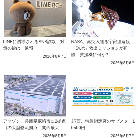
LINEに誘導されるSNS詐欺、対
NASA、再突入迫る宇宙望遠鏡
策の鍵は「通報」
「Swift」救出ミッションが難
航　救援機に何が?
2026年8月7日
2026年8月6日
アマゾン、兵庫県尼崎市に2拠点
JR西、特急指定席のサブスク　1
目の大型物流拠点　関西最大
0500円
2026年8月5日
2026年8月7日