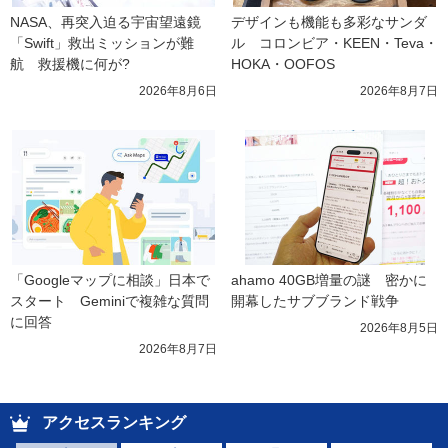
NASA、再突入迫る宇宙望遠鏡
デザインも機能も多彩なサンダ
「Swift」救出ミッションが難
ル　コロンビア・KEEN・Teva・
航　救援機に何が?
HOKA・OOFOS
2026年8月6日
2026年8月7日
「Googleマップに相談」日本で
ahamo 40GB増量の謎　密かに
スタート　Geminiで複雑な質問
開幕したサブブランド戦争
に回答
2026年8月5日
2026年8月7日
アクセスランキング