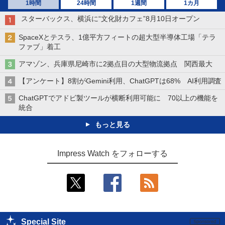
1時間
24時間
1週間
1カ月
スターバックス、横浜に“文化財カフェ”8月10日オープン
SpaceXとテスラ、1億平方フィートの超大型半導体工場「テラ
ファブ」着工
アマゾン、兵庫県尼崎市に2拠点目の大型物流拠点 関西最大
【アンケート】8割がGemini利用、ChatGPTは68% AI利用調査
ChatGPTでアドビ製ツールが横断利用可能に 70以上の機能を
統合
もっと見る
Impress Watch をフォローする
Special Site