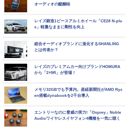
オーディオの醍醐味
レイズ鍛造1ピースアルミホイール「CE28 N-plu
s」軽量なままに剛性を向上
総合オーディオブランドに進化するSHANLING
とは何者か？
レイズのプレミアムカー向けブランドHOMURA
から「2×9R」が登場！
メモリ32GBでも予算内。産経新聞社がAMD Ryz
en搭載dynabookを2千台導入
エントリーなのに脅威の実力!「Osprey」Noble 
Audioワイヤレスイヤフォン4機種を一気に聴く