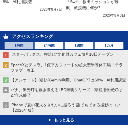
8%　AI利用調査
「Swift」救出ミッションが難
航　救援機に何が?
2026年8月7日
2026年8月6日
アクセスランキング
1時間
24時間
1週間
1カ月
スターバックス、横浜に“文化財カフェ”8月10日オープン
SpaceXとテスラ、1億平方フィートの超大型半導体工場「テラ
ファブ」着工
【アンケート】8割がGemini利用、ChatGPTは68% AI利用調査
パナ、蛍光灯を置き換えるLED照明シリーズ 家庭用蛍光灯は
27年末終了
iPhoneで夏の花火をきれいに撮ろう 誰でもできる撮影のコツ
【2026年版】
もっと見る