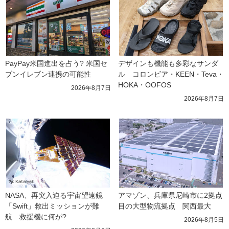
PayPay米国進出を占う? 米国セ
デザインも機能も多彩なサンダ
ブンイレブン連携の可能性
ル　コロンビア・KEEN・Teva・
HOKA・OOFOS
2026年8月7日
2026年8月7日
NASA、再突入迫る宇宙望遠鏡
アマゾン、兵庫県尼崎市に2拠点
「Swift」救出ミッションが難
目の大型物流拠点　関西最大
航　救援機に何が?
2026年8月5日