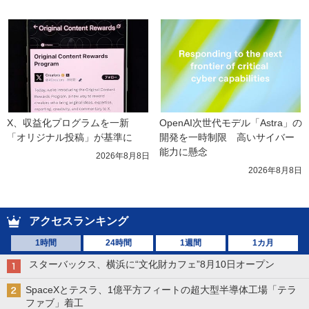
X、収益化プログラムを一新　
OpenAI次世代モデル「Astra」の
「オリジナル投稿」が基準に
開発を一時制限　高いサイバー
能力に懸念
2026年8月8日
2026年8月8日
アクセスランキング
1時間
24時間
1週間
1カ月
スターバックス、横浜に“文化財カフェ”8月10日オープン
SpaceXとテスラ、1億平方フィートの超大型半導体工場「テラ
ファブ」着工