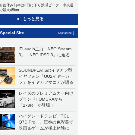
お盆休み前半は8日に下り渋滞ピーク 中央道
で最大45km
もっと見る
Special Site
iFi audio主力「NEO Stream
3」「NEO iDSD 3」に迫る
SOUNDPEATSのイヤカフ型
イヤフォン「UU2イヤーカ
フ」をイヤカフマニアが語る
レイズのプレミアムカー向け
ブランドHOMURAから
「2×9R」が登場！
ハイグレードテレビ「TCL
Q7D Pro」。圧巻の色彩美で
映画＆ゲームが極上体験に