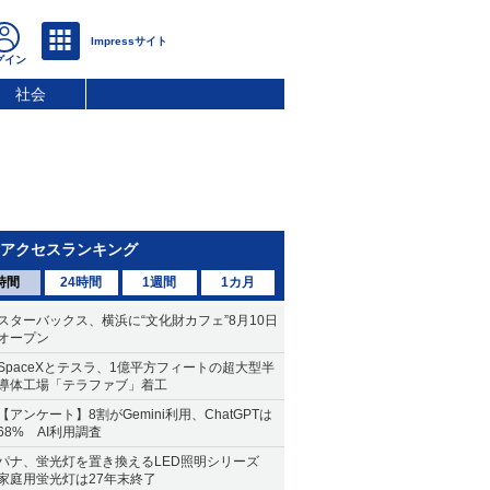
社会
アクセスランキング
時間
24時間
1週間
1カ月
スターバックス、横浜に“文化財カフェ”8月10日
オープン
SpaceXとテスラ、1億平方フィートの超大型半
導体工場「テラファブ」着工
【アンケート】8割がGemini利用、ChatGPTは
68% AI利用調査
パナ、蛍光灯を置き換えるLED照明シリーズ
家庭用蛍光灯は27年末終了