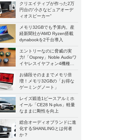
クリエイティブが作った2万
円台の“小さなピュアオーデ
ィオスピーカー”
メモリ32GBでも予算内。産
経新聞社がAMD Ryzen搭載
dynabookを2千台導入
エントリーなのに脅威の実
力!「Osprey」Noble Audioワ
イヤレスイヤフォン4機種を
一気に聴く
お値段そのままでメモリ倍
増！メモリ32GBの「お得な
ゲーミングノート」
レイズ鍛造1ピースアルミホ
イール「CE28 N-plus」軽量
なままに剛性を向上
総合オーディオブランドに進
化するSHANLINGとは何者
か？