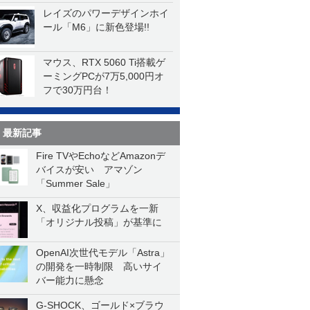
レイズのパワーデザインホイ
ール「M6」に新色登場!!
マウス、RTX 5060 Ti搭載ゲ
ーミングPCが7万5,000円オ
フで30万円台！
最新記事
Fire TVやEchoなどAmazonデ
バイスが安い アマゾン
「Summer Sale」
X、収益化プログラムを一新
「オリジナル投稿」が基準に
OpenAI次世代モデル「Astra」
の開発を一時制限 高いサイ
バー能力に懸念
G-SHOCK、ゴールド×ブラウ