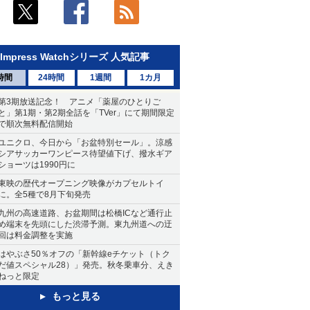
Impress Watchシリーズ 人気記事
時間
24時間
1週間
1カ月
第3期放送記念！ アニメ「薬屋のひとりご
と」第1期・第2期全話を「TVer」にて期間限定
で順次無料配信開始
ユニクロ、今日から「お盆特別セール」。涼感
シアサッカーワンピース待望値下げ、撥水ギア
ショーツは1990円に
東映の歴代オープニング映像がカプセルトイ
に。全5種で8月下旬発売
九州の高速道路、お盆期間は松橋ICなど通行止
め端末を先頭にした渋滞予測。東九州道への迂
回は料金調整を実施
はやぶさ50％オフの「新幹線eチケット（トク
だ値スペシャル28）」発売。秋冬乗車分、えき
ねっと限定
もっと見る