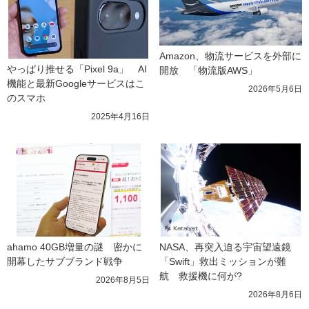
Amazon、物流サービスを外部に
やっぱり推せる「Pixel 9a」　AI
開放　「物流版AWS」
機能と最新Googleサービスはこ
2026年5月6日
のスマホ
2025年4月16日
ahamo 40GB増量の謎　密かに
NASA、再突入迫る宇宙望遠鏡
開幕したサブブランド戦争
「Swift」救出ミッションが難
航　救援機に何が?
2026年8月5日
2026年8月6日