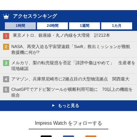
アクセスランキング
1時間
24時間
1週間
1カ月
東京メトロ、銀座線・丸ノ内線を大増発 計212本
NASA、再突入迫る宇宙望遠鏡「Swift」救出ミッションが難航
救援機に何が?
メルカリ、梨の転売疑惑を否定「誹謗中傷はやめて」 生産者を
現地確認
アマゾン、兵庫県尼崎市に2拠点目の大型物流拠点 関西最大
ChatGPTでアドビ製ツールが横断利用可能に 70以上の機能を
統合
もっと見る
Impress Watch をフォローする