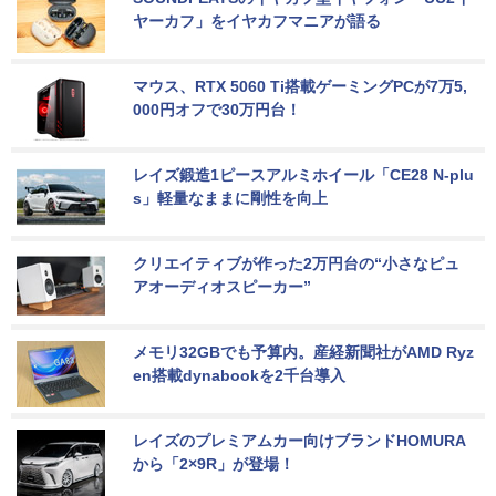
ヤーカフ」をイヤカフマニアが語る
マウス、RTX 5060 Ti搭載ゲーミングPCが7万5,
000円オフで30万円台！
レイズ鍛造1ピースアルミホイール「CE28 N-plu
s」軽量なままに剛性を向上
クリエイティブが作った2万円台の“小さなピュ
アオーディオスピーカー”
メモリ32GBでも予算内。産経新聞社がAMD Ryz
en搭載dynabookを2千台導入
レイズのプレミアムカー向けブランドHOMURA
から「2×9R」が登場！