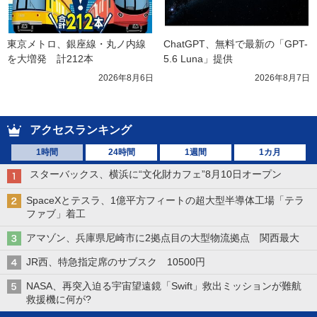
東京メトロ、銀座線・丸ノ内線
ChatGPT、無料で最新の「GPT-
を大増発　計212本
5.6 Luna」提供
2026年8月6日
2026年8月7日
アクセスランキング
1時間
24時間
1週間
1カ月
スターバックス、横浜に“文化財カフェ”8月10日オープン
SpaceXとテスラ、1億平方フィートの超大型半導体工場「テラ
ファブ」着工
アマゾン、兵庫県尼崎市に2拠点目の大型物流拠点 関西最大
JR西、特急指定席のサブスク 10500円
NASA、再突入迫る宇宙望遠鏡「Swift」救出ミッションが難航
救援機に何が?