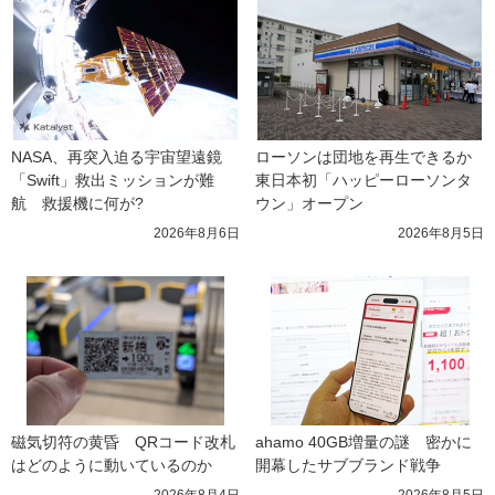
NASA、再突入迫る宇宙望遠鏡
ローソンは団地を再生できるか 
「Swift」救出ミッションが難
東日本初「ハッピーローソンタ
航　救援機に何が?
ウン」オープン
2026年8月6日
2026年8月5日
磁気切符の黄昏　QRコード改札
ahamo 40GB増量の謎　密かに
はどのように動いているのか
開幕したサブブランド戦争