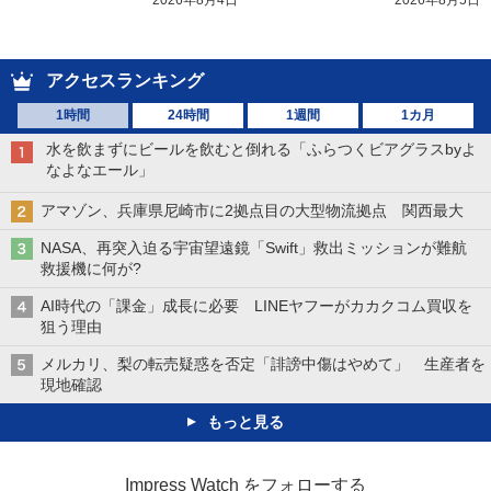
2026年8月4日
2026年8月5日
アクセスランキング
1時間
24時間
1週間
1カ月
水を飲まずにビールを飲むと倒れる「ふらつくビアグラスbyよ
なよなエール」
アマゾン、兵庫県尼崎市に2拠点目の大型物流拠点 関西最大
NASA、再突入迫る宇宙望遠鏡「Swift」救出ミッションが難航
救援機に何が?
AI時代の「課金」成長に必要 LINEヤフーがカカクコム買収を
狙う理由
メルカリ、梨の転売疑惑を否定「誹謗中傷はやめて」 生産者を
現地確認
もっと見る
Impress Watch をフォローする