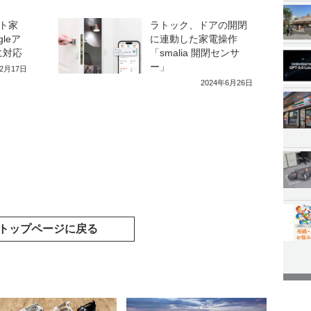
ト家
ラトック、ドアの開閉
leア
に連動した家電操作
に対応
「smalia 開閉センサ
ー」
12月17日
2024年6月26日
トップページに戻る