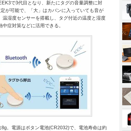
SEEK3で3代目となり、新たにタグの音量調整に対
設定が可能で、「大」はカバンに入っていても音が
、温湿度センサーを搭載し、タグ付近の温度と湿度
熱中症対策などに活用できる。
8g。電源はボタン電池(CR2032)で、電池寿命は約