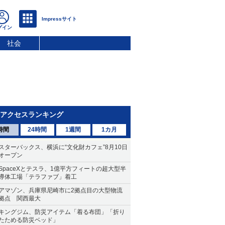
社会
アクセスランキング
時間
24時間
1週間
1カ月
スターバックス、横浜に“文化財カフェ”8月10日
オープン
SpaceXとテスラ、1億平方フィートの超大型半
導体工場「テラファブ」着工
アマゾン、兵庫県尼崎市に2拠点目の大型物流
拠点 関西最大
キングジム、防災アイテム「着る布団」「折り
たためる防災ベッド」