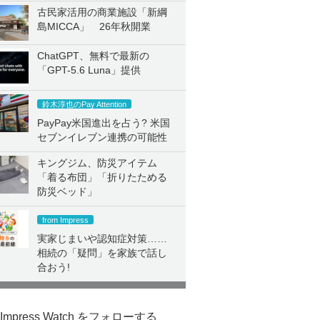
古民家活用の商業施設「新綱
島MICCA」 26年秋開業
ChatGPT、無料で最新の
「GPT-5.6 Luna」提供
鈴木淳也のPay Attention
PayPay米国進出を占う? 米国
セブンイレブン連携の可能性
キングジム、防災アイテム
「着る布団」「折りたためる
防災ベッド」
from Impress
実家じまいや認知症対策……
相続の「疑問」を家族で話し
合おう!
Impress Watch をフォローする