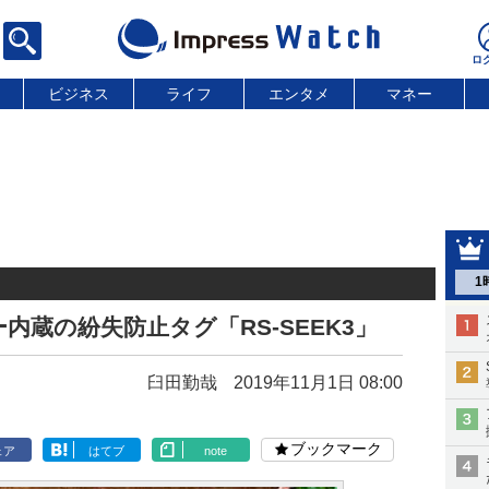
ビジネス
ライフ
エンタメ
マネー
1
蔵の紛失防止タグ「RS-SEEK3」
臼田勤哉
2019年11月1日 08:00
ブックマーク
ェア
はてブ
note