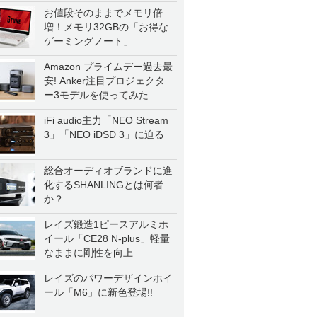
お値段そのままでメモリ倍
増！メモリ32GBの「お得な
ゲーミングノート」
Amazon プライムデー過去最
安! Anker注目プロジェクタ
ー3モデルを使ってみた
iFi audio主力「NEO Stream
3」「NEO iDSD 3」に迫る
総合オーディオブランドに進
化するSHANLINGとは何者
か？
レイズ鍛造1ピースアルミホ
イール「CE28 N-plus」軽量
なままに剛性を向上
レイズのパワーデザインホイ
ール「M6」に新色登場!!