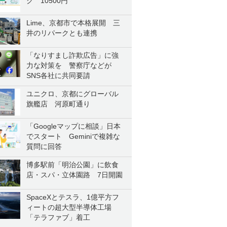
ク 10500円
Lime、京都市で本格展開 三
井のリパークとも連携
「なりすまし詐欺広告」に強
力な対策を 警察庁などが
SNS各社に共同要請
ユニクロ、京都にグローバル
旗艦店 河原町通り
「Googleマップに相談」日本
でスタート Geminiで複雑な
質問に回答
博多駅前「明治公園」に飲食
店・スパ・立体園路 7日開園
SpaceXとテスラ、1億平方フ
ィートの超大型半導体工場
「テラファブ」着工