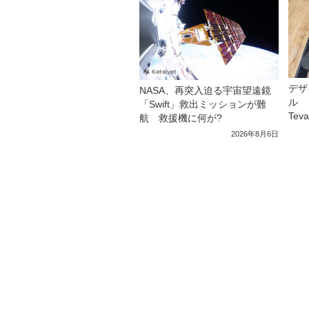
デザ
NASA、再突入迫る宇宙望遠鏡
ル 
「Swift」救出ミッションが難
Tev
航 救援機に何が?
2026年8月6日