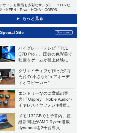
デザインも機能も多彩なサンダル コロンビ
ア・KEEN・Teva・HOKA・OOFOS
もっと見る
Special Site
ハイグレードテレビ「TCL
Q7D Pro」。圧巻の色彩美で
映画＆ゲームが極上体験に
クリエイティブが作った2万
円台の“小さなピュアオーデ
ィオスピーカー”
エントリーなのに脅威の実
力!「Osprey」Noble Audioワ
イヤレスイヤフォン4機種を
一気に聴く
メモリ32GBでも予算内。産
経新聞社がAMD Ryzen搭載
dynabookを2千台導入