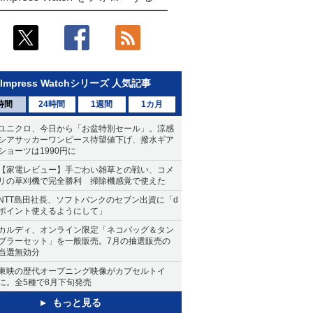
Impress Watchシリーズ 人気記事
時間
24時間
1週間
1カ月
ユニクロ、今日から「お盆特別セール」。涼感
シアサッカーワンピース待望値下げ、撥水ギア
ショーツは1990円に
【家電レビュー】手ごわい雑草との戦い、コメ
リの草刈機で完全勝利 掃除機感覚で使えた
NTT島田社長、ソフトバンクのセブン出資に「d
ポイント使えるようにして」
カルディ、オンライン限定「ネコバッグ＆タン
ブラーセット」を一般販売。7月の抽選販売の
当選無効分
東映の歴代オープニング映像がカプセルトイ
に。全5種で8月下旬発売
もっと見る