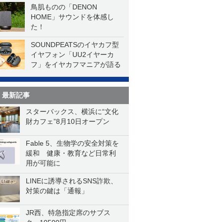
鳥肌ものの「DENON
HOME」サウンドを体感し
た！
SOUNDPEATSのイヤカフ型
イヤフォン「UU2イヤーカ
フ」をイヤカフマニアが語る
最新記事
スターバックス、横浜に“文化
財カフェ”8月10日オープン
Fable 5、生物学の安全対策を
緩和 健康・教育など日常利
用が可能に
LINEに誘導されるSNS詐欺、
対策の鍵は「通報」
JR西、特急指定席のサブス