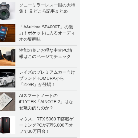
ソニーミラーレス一眼の大特
集！ 見どころ記事まとめ
「A&ultima SP4000T」の魅
力！ポケットに入るオーディ
オの醍醐味
性能の良いお得な中古PC情
報はこのページでチェック！
レイズのプレミアムカー向け
ブランドHOMURAから
「2×9R」が登場！
AIスマートノートの
iFLYTEK「AINOTE 2」はな
ぜ魅力的なのか？
マウス、RTX 5060 Ti搭載ゲ
ーミングPCが7万5,000円オ
フで30万円台！