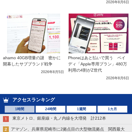
2026年8月6日
ahamo 40GB増量の謎　密かに
Phoneはあと払いで買う　ペイ
開幕したサブブランド戦争
ディ「Apple専用プラン」480万
利用の4割がZ世代
2026年8月5日
2026年8月6日
アクセスランキング
1時間
24時間
1週間
1カ月
東京メトロ、銀座線・丸ノ内線を大増発 計212本
アマゾン、兵庫県尼崎市に2拠点目の大型物流拠点 関西最大