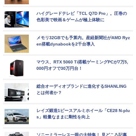
ハイグレードテレビ「TCL Q7D Pro」。圧巻の
色彩美で映画＆ゲームが極上体験に
メモリ32GBでも予算内。産経新聞社がAMD Ryz
en搭載dynabookを2千台導入
マウス、RTX 5060 Ti搭載ゲーミングPCが7万5,
000円オフで30万円台！
総合オーディオブランドに進化するSHANLING
とは何者か？
レイズ鍛造1ピースアルミホイール「CE28 N-plu
s」軽量なままに剛性を向上
ソニーミラーレス一眼の大特集！ 見どころ記事