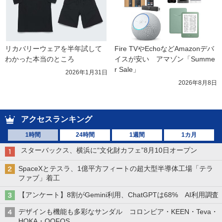
リカバリーウェアを半年試して
Fire TVやEchoなどAmazonデバ
わかった本当のところ
イスが安い　アマゾン「Summe
r Sale」
2026年1月31日
2026年8月8日
アクセスランキング
1時間
24時間
1週間
1カ月
スターバックス、横浜に“文化財カフェ”8月10日オープン
SpaceXとテスラ、1億平方フィートの超大型半導体工場「テラ
ファブ」着工
【アンケート】8割がGemini利用、ChatGPTは68% AI利用調査
デザインも機能も多彩なサンダル コロンビア・KEEN・Teva・
HOKA・OOFOS