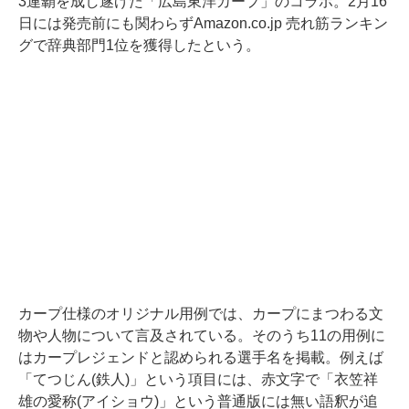
3連覇を成し遂げた「広島東洋カープ」のコラボ。2月16
日には発売前にも関わらずAmazon.co.jp 売れ筋ランキン
グで辞典部門1位を獲得したという。
カープ仕様のオリジナル用例では、カープにまつわる文
物や人物について言及されている。そのうち11の用例に
はカープレジェンドと認められる選手名を掲載。例えば
「てつじん(鉄人)」という項目には、赤文字で「衣笠祥
雄の愛称(アイショウ)」という普通版には無い語釈が追