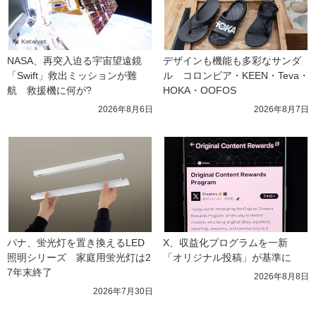
NASA、再突入迫る宇宙望遠鏡
デザインも機能も多彩なサンダ
「Swift」救出ミッションが難
ル　コロンビア・KEEN・Teva・
航　救援機に何が?
HOKA・OOFOS
2026年8月6日
2026年8月7日
パナ、蛍光灯を置き換えるLED
X、収益化プログラムを一新　
照明シリーズ　家庭用蛍光灯は2
「オリジナル投稿」が基準に
7年末終了
2026年8月8日
2026年7月30日