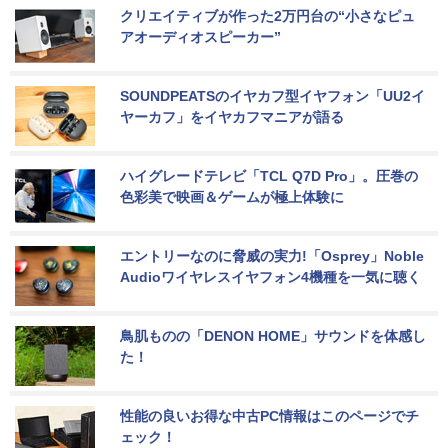
クリエイティブが作った2万円台の“小さなピュ
アオーディオスピーカー”
SOUNDPEATSのイヤカフ型イヤフォン「UU2イ
ヤーカフ」をイヤカフマニアが語る
ハイグレードテレビ「TCL Q7D Pro」。圧巻の
色彩美で映画＆ゲームが極上体験に
エントリーなのに脅威の実力!「Osprey」Noble 
Audioワイヤレスイヤフォン4機種を一気に聴く
鳥肌ものの「DENON HOME」サウンドを体感し
た！
性能の良いお得な中古PC情報はこのページでチ
ェック！