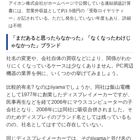
アイホン株式会社がホームページで公開している連結損益計算
書には、営業外収益として約1.5億円の「受取ロイヤリティ
ー」が記されている。ただし発生していない年度もあり、詳細
は不明
「まだあると思ったらなかった」「なくなったわけじ
ゃなかった」ブランド
社名の変更や、会社自体の買収などにより、関係がわか
りにくくなっているケースは少なくありません。PC周辺
機器の業界を例に、いくつかの挙げてみましょう。
比較的有名? なのはiiyamaでしょうか。同社は飯山電機
として1977年に創業したディスプレイメーカーですが、
民事再生などを経て2006年にマウスコンピューターの子
会社となり、2008年には同社に
吸収合併されました
。そ
のためディスプレイのブランド名としては残っているも
のの、社名としてはすでに存在していない。
同じディスプレイメーカーでは、そのiiyamaと並び名の