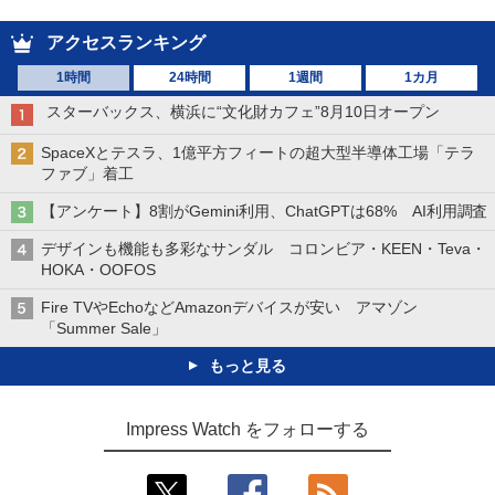
アクセスランキング
1時間
24時間
1週間
1カ月
スターバックス、横浜に“文化財カフェ”8月10日オープン
SpaceXとテスラ、1億平方フィートの超大型半導体工場「テラ
ファブ」着工
【アンケート】8割がGemini利用、ChatGPTは68% AI利用調査
デザインも機能も多彩なサンダル コロンビア・KEEN・Teva・
HOKA・OOFOS
Fire TVやEchoなどAmazonデバイスが安い アマゾン
「Summer Sale」
もっと見る
Impress Watch をフォローする