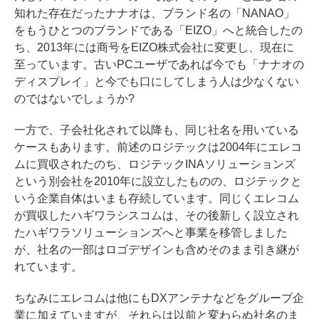
知れた存在だったナナオは、ブランド名の「NANAO」
をもうひとつのブランドである「EIZO」へと統合したの
ち、2013年には商号を
EIZO株式会社に変更
し、現在に
至っています。古いPCユーザであれば今でも「ナナオの
ディスプレイ」と今でも口にしてしまう人は少なくない
のではないでしょうか?
一方で、子会社化されて以降も、同じ社名を用いている
ケースもあります。前述のロジテックは2004年に
エレコ
ムに買収された
のち、ロジテックINAソリューションズ
という別会社を2010年に設立したものの、ロジテックと
いう企業自体はいまも存続しています。同じくエレコム
が買収したハギワラシスコムは、その後新しく設立され
た
ハギワラソリューションズへと事業を移管
しました
が、社名の一部はロゴデザインも含めそのまま引き継が
れています。
ちなみにエレコムは他にもDXアンテナなどを
グループ企
業に加えていますが
、それらは以前と変わらぬ社名のま