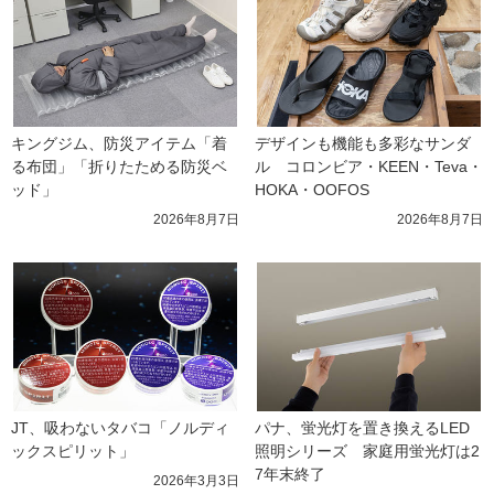
キングジム、防災アイテム「着
デザインも機能も多彩なサンダ
る布団」「折りたためる防災ベ
ル　コロンビア・KEEN・Teva・
ッド」
HOKA・OOFOS
2026年8月7日
2026年8月7日
JT、吸わないタバコ「ノルディ
パナ、蛍光灯を置き換えるLED
ックスピリット」
照明シリーズ　家庭用蛍光灯は2
7年末終了
2026年3月3日