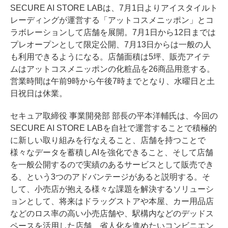
SECURE AI STORE LABは、7月1日よりアイスタイルト
レーディングが運営する「アットコスメニッポン」とコ
ラボレーションして店舗を展開。7月1日から12日までは
プレオープンとして限定公開、7月13日からは一般の人
も利用できるようになる。店舗面積は5坪、販売アイテ
ムはアットコスメニッポンの化粧品を26商品用意する。
営業時間は午前9時から午後7時までとなり、水曜日と土
日祝日は休業。
セキュア取締役 事業開発部 部長の平本洋輔氏は、今回の
SECURE AI STORE LABを自社で運営することで積極的
に新しい取り組みを行なえること、店舗を持つことで
様々なデータを蓄積しAIを強化できること、そして店舗
を一般公開するので実績のあるサービスとして販売でき
る、という3つのアドバンテージがあると説明する。そ
して、小売店が抱える様々な課題を解決するソリューシ
ョンとして、将来はドラッグストアや本屋、カー用品店
などのロス率の高い小売店舗や、駅構内などのデッドス
ペースを活用した店舗、省人化を進めたいコンビニエン